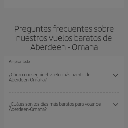
Preguntas frecuentes sobre
nuestros vuelos baratos de
Aberdeen - Omaha
Ampliar todo
¿Cómo conseguir el vuelo más barato de
Aberdeen-Omaha?
Podrás ahorrar en tu billete de avión de Aberdeen-Omaha-dest y
conseguir el vuelo más barato si evitas temporadas altas,
¿Cuáles son los días más baratos para volar de
Aberdeen-Omaha?
compras con antelación y puedes ser flexible con las fechas y
horarios de ida y vuelta.
Para saber qué días te saldrá más económico volar, solo tienes