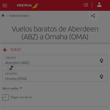
Saltar al contenido principal
Vuelos baratos
Vuelos baratos de Aberdeen
(ABZ) a Omaha (OMA)
VUELO
ORIGEN
DESTINO
Seleccione
Ida y vuelta
una
opción
Pagar con Avios