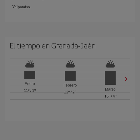
Valparaíso.
El tiempo en Granada-Jaén
Enero
Febrero
Marzo
11º
/
1º
12º
/
2º
16º
/
4º