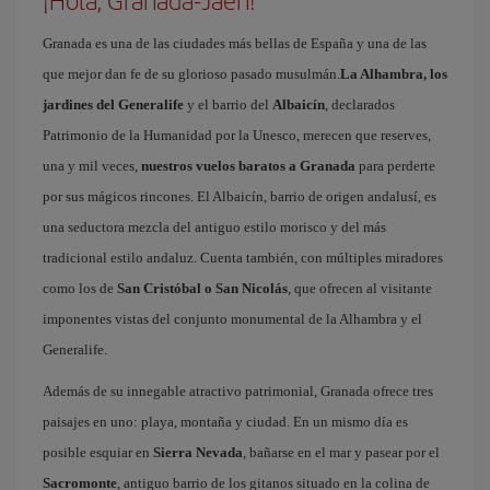
¡Hola, Granada-Jaén!
Granada es una de las ciudades más bellas de España y una de las
que mejor dan fe de su glorioso pasado musulmán.
La Alhambra, los
jardines del Generalife
y el barrio del
Albaicín
, declarados
Patrimonio de la Humanidad por la Unesco, merecen que reserves,
una y mil veces,
nuestros vuelos baratos a Granada
para perderte
por sus mágicos rincones. El Albaicín, barrio de origen andalusí, es
una seductora mezcla del antiguo estilo morisco y del más
tradicional estilo andaluz. Cuenta también, con múltiples miradores
como los de
San Cristóbal o San Nicolás
, que ofrecen al visitante
imponentes vistas del conjunto monumental de la Alhambra y el
Generalife.
Además de su innegable atractivo patrimonial, Granada ofrece tres
paisajes en uno: playa, montaña y ciudad. En un mismo día es
posible esquiar en
Sierra Nevada
, bañarse en el mar y pasear por el
Sacromonte
, antiguo barrio de los gitanos situado en la colina de