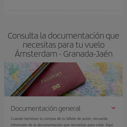
Cualquier día de la semana puedes encontrar vuelos baratos. Las
claves para encontrar los mejores precios son
anticiparte y ser
flexible.
Lo normal es que
cuanto antes
reserves tus billetes de
Consulta la documentación que
avión más baratos te saldrán. Además, si buscas los vuelos con
las fechas y los horarios del viaje un poco abiertos, podrás
elegir
necesitas para tu vuelo
el precio más barato.
Ámsterdam - Granada-Jaén
Documentación general
Cuando termines la compra de tu billete de avión, recuerda
informarte de la documentación que necesitas para volar. Aquí