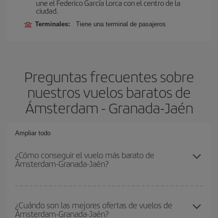
une el Federico García Lorca con el centro de la
ciudad.
Terminales:
Tiene una terminal de pasajeros
Preguntas frecuentes sobre
nuestros vuelos baratos de
Ámsterdam - Granada-Jaén
Ampliar todo
¿Cómo conseguir el vuelo más barato de
Ámsterdam-Granada-Jaén?
Podrás ahorrar en tu billete de avión de Ámsterdam-Granada-
Jaén-dest y conseguir el vuelo más barato si evitas temporadas
¿Cuándo son las mejores ofertas de vuelos de
Ámsterdam-Granada-Jaén?
altas, compras con antelación y puedes ser flexible con las