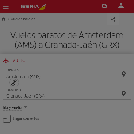
Saltar al contenido principal
Vuelos baratos
Vuelos baratos de Ámsterdam
(AMS) a Granada-Jaén (GRX)
VUELO
ORIGEN
DESTINO
Seleccione
Ida y vuelta
una
opción
Pagar con Avios