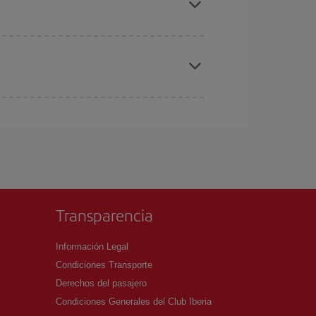
elo y de que las tarifas más baratas (turista)
ia
.
ra el vuelo más barato.
Transparencia
Información Legal
Condiciones Transporte
Derechos del pasajero
Condiciones Generales del Club Iberia