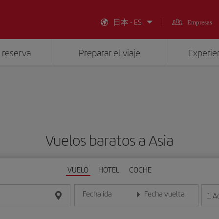
日本 - ES
Empresas
 reserva
Preparar el viaje
Experien
Vuelos baratos a Asia
VUELO
HOTEL
COCHE
Fecha ida
Fecha vuelta
1
A
Introduce la fecha en formato día/mes/año
Introduce la fecha en format