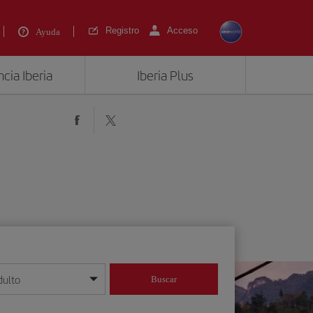
Registro
Acceso
Ayuda
cia Iberia
Iberia Plus
dulto
Buscar
o día/mes/año