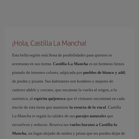
¡Hola, Castilla La Mancha!
Esta bella región está llena de posibilidades para quienes se
aventuran en sus tierras.
Castilla-La Mancha
es un hermoso lienzo
pintado de intensos colores, salpicada por
pueblos de blanco y añil
,
de piedra y pizarra. Sus habitantes son hombres y mujeres de
carácter afable y cercano, que encarnan la vuelta al origen, a lo
auténtico, al
espíritu quijotesco
que el visitante encontrará en cada
rincón de esta tierra que mantiene
la esencia de lo rural
. Castilla
La-Mancha te regala la calidez de sus
parajes naturales
que
envuelven y seducen. Reserva tus
vuelos baratos a Castilla-la
Mancha
, un lugar alejado de ruidos y prisas que no puedes dejar de