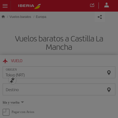
Saltar al contenido principal
Vuelos baratos
Europa
Vuelos baratos a Castilla La
Mancha
VUELO
ORIGEN
Destino
Seleccione
Ida y vuelta
una
opción
Pagar con Avios