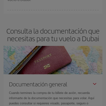
vayan agotando. Por eso, comprar con antelación es
fundamental
para conseguir
vuelos baratos a Dubai.
En Iberia, tenemos distintas tarifas para garantizarte el mejor
precio según tus necesidades de viaje. La tarifa básica, te
asegura el vuelo más barato.
Consulta la documentación que
necesitas para tu vuelo a Dubai
Documentación general
Cuando termines la compra de tu billete de avión, recuerda
informarte de la documentación que necesitas para volar. Aquí
puedes consultar si requieres visado, pasaporte, seguro o