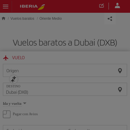
Saltar al contenido principal
Vuelos baratos
Oriente Medio
Vuelos baratos a Dubai (DXB)
VUELO
Origen
DESTINO
Seleccione
Ida y vuelta
una
opción
Pagar con Avios