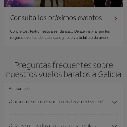
Consulta los próximos eventos
Conciertos, teatro, festivales, danza... Déjate inspirar por los
mejores eventos del calendario y reserva tu billete de avión
Preguntas frecuentes sobre
nuestros vuelos baratos a Galicia
Ampliar todo
¿Cómo conseguir el vuelo más barato a Galicia?
Podrás ahorrar en tu billete de avión y conseguir el vuelo más
barato si evitas temporadas altas, compras con antelación y
¿Cuáles son los días más baratos para volar a