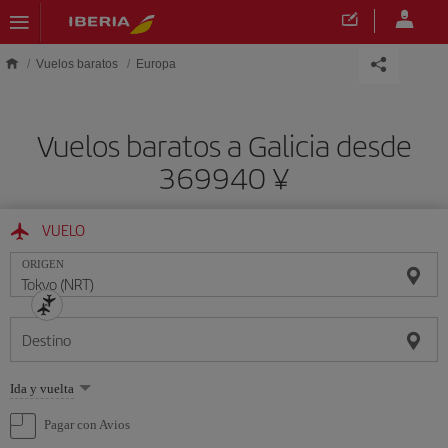
Saltar al contenido principal
Vuelos baratos
Europa
Vuelos baratos a Galicia desde
369940 ¥
VUELO
ORIGEN
Destino
Seleccione
Ida y vuelta
una
opción
Pagar con Avios