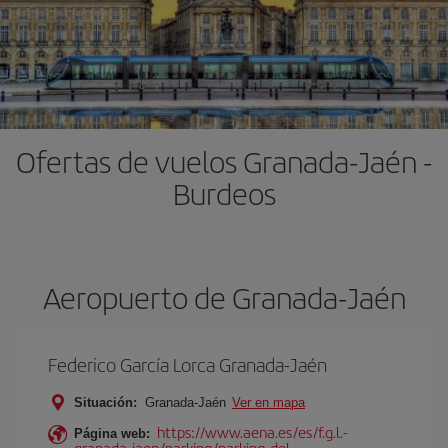
Ofertas de vuelos Granada-Jaén -
Burdeos
Aeropuerto de Granada-Jaén
Federico García Lorca Granada-Jaén
Situación:
Granada-Jaén
Ver en mapa
https://www.aena.es/es/f.g.l.-
Página web:
granada-jaen/parking/parking-del-