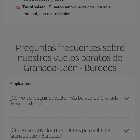
Terminales:
El aeropuerto cuenta con una sola
terminal, con dos módulos.
Preguntas frecuentes sobre
nuestros vuelos baratos de
Granada-Jaén - Burdeos
Ampliar todo
¿Cómo conseguir el vuelo más barato de Granada-
Jaén-Burdeos?
Podrás ahorrar en tu billete de avión de Granada-Jaén-Burdeos-
dest y conseguir el vuelo más barato si evitas temporadas altas,
¿Cuáles son los días más baratos para volar de
Granada-Jaén-Burdeos?
compras con antelación y puedes ser flexible con las fechas y