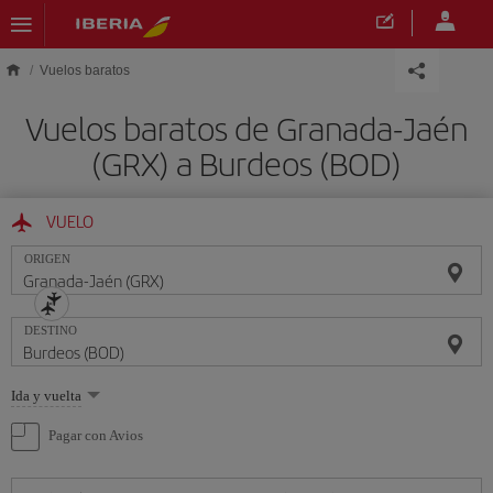
Saltar al contenido principal
Vuelos baratos
Vuelos baratos de Granada-Jaén
(GRX) a Burdeos (BOD)
VUELO
ORIGEN
DESTINO
Seleccione
Ida y vuelta
una
opción
Pagar con Avios