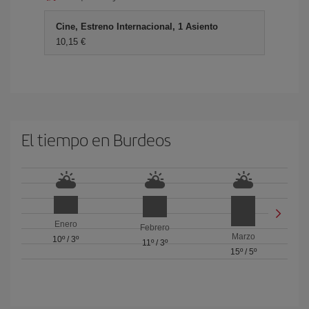
Cine, Estreno Internacional, 1 Asiento
10,15 €
El tiempo en Burdeos
Enero
Febrero
Marzo
10º
/
3º
11º
/
3º
15º
/
5º