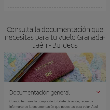
vayan agotando. Por eso, comprar con antelación es
fundamental
para conseguir
vuelos baratos a Granada-Jaén-
En Iberia, tenemos distintas tarifas para garantizarte el mejor
Burdeos-dest
.
precio según tus necesidades de viaje. La tarifa básica, te
asegura el vuelo más barato.
Consulta la documentación que
necesitas para tu vuelo Granada-
Jaén - Burdeos
Documentación general
Cuando termines la compra de tu billete de avión, recuerda
informarte de la documentación que necesitas para volar. Aquí