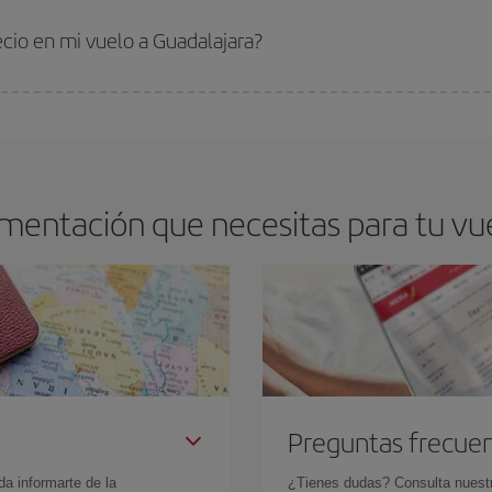
s encontrarás. Los precios dependen de las plazas que queden libres en el vu
 comprar con antelación es
fundamental
para conseguir
vuelos baratos a Gu
ecio en mi vuelo a Guadalajara?
arte el mejor precio según tus necesidades de viaje. La tarifa básica, te asegu
mentación que necesitas para tu vu
Preguntas frecue
da informarte de la
¿Tienes dudas? Consulta nues