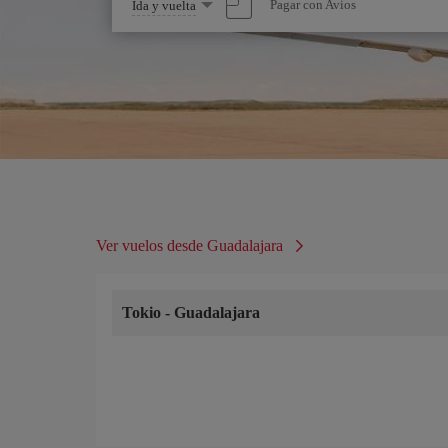
Seleccione
Pagar con Avios
Ida y vuelta
una
opción
Ver vuelos desde Guadalajara
Tokio
-
Guadalajara