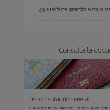
Cuanto antes reserves
tus vuelos, mejores precio
estén disponibles o se vayan agotando. Por eso,
¿Qué tarifa me garantiza el mejor pr
En Iberia, tenemos distintas tarifas para garantiz
Consulta la docu
Documentación general
Cuando termines la compra de tu billete de avión, recuer