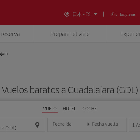
日本 - ES
Empresas
 reserva
Preparar el viaje
Experien
ajara
Vuelos baratos a Guadalajara (GDL)
VUELO
HOTEL
COCHE
Fecha ida
Fecha vuelta
1
A
Introduce la fecha en formato día/mes/año
Introduce la fecha en format