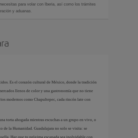
cesitas para volar con Iberia, así como los trámites
gración y aduanas.
ara
idos. Es el corazón cultural de México, donde la tradición
 mercados llenos de color y una gastronomía que no tiene
arrios modernos como Chapultepec, cada rincón late con
 una torta ahogada mientras escuchas a un grupo en vivo, o
io de la Humanidad. Guadalajara no solo se visita: se
 huella. Haz que tu próxima escapada sea inolvidable con