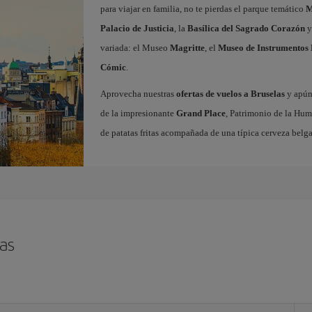
para viajar en familia, no te pierdas el parque temático
M
Palacio de Justicia
, la
Basílica del Sagrado Corazón
y
variada: el Museo
Magritte
, el
Museo de Instrumentos 
Cómic
.
Aprovecha nuestras
ofertas de vuelos a Bruselas
y apúnt
de la impresionante
Grand Place
, Patrimonio de la Hum
de patatas fritas acompañada de una típica cerveza belga
as