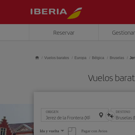
Saltar al contenido principal
Reservar
Gestionar
Vuelos baratos
Europa
Bélgica
Bruselas
Jer
Vuelos barat
ORIGEN
DESTINO
Seleccione
Pagar con Avios
Ida y vuelta