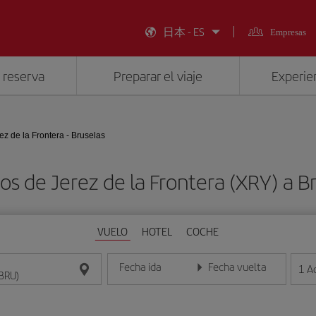
日本 - ES
Empresas
 reserva
Preparar el viaje
Experien
ez de la Frontera - Bruselas
os de Jerez de la Frontera (XRY) a B
VUELO
HOTEL
COCHE
Fecha ida
Fecha vuelta
1
A
Introduce la fecha en formato día/mes/año
Introduce la fecha en format