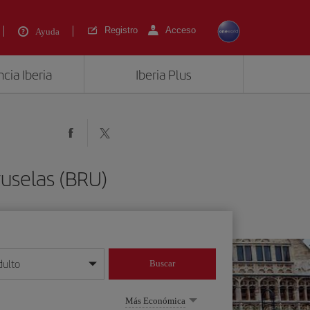
Registro
Acceso
Ayuda
cia Iberia
Iberia Plus
ruselas (BRU)
dulto
Buscar
o día/mes/año
Más Económica