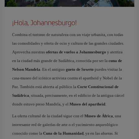
¡Hola, Johannesburgo!
Combina el turismo de naturaleza con un viaje urbanita, con todas
las comodidades y oferta de ocio y cultura de las grandes ciudades.
Aprovecha nuestras
ofertas de vuelos a Johannesburgo
y aterriza
en la ciudad más grande de Sudáfrica, conocida por ser la
cuna de
Nelson Mandela
. En el antiguo
gueto de Soweto
puedes visitar la
casa-museo del icónico activista contra el apartheid y Nobel de la
Paz. También está abierta al público la
Corte Constitucional de
Sudáfrica
, situada, precisamente, en el edificio de la antigua cárcel
donde estuvo preso Mandela, y el
Museo del apartheid
.
La oferta cultural de la ciudad sigue con el
Museo de África
, una
interesante red de galerías de arte o el yacimiento arqueológico
conocido como la
Cuna de la Humanidad
, ya en las afueras. Si