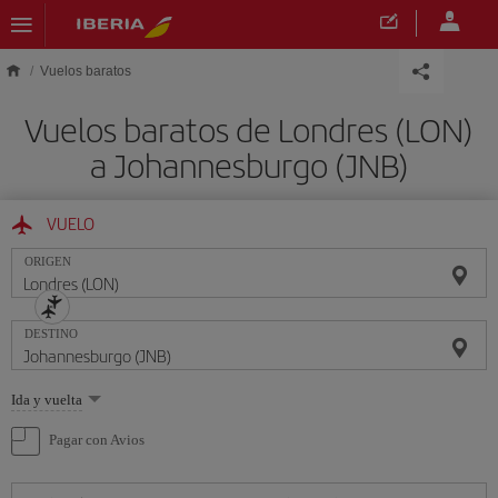
Saltar al contenido principal
Vuelos baratos
Vuelos baratos de Londres (LON)
a Johannesburgo (JNB)
VUELO
ORIGEN
DESTINO
Seleccione
Ida y vuelta
una
opción
Pagar con Avios