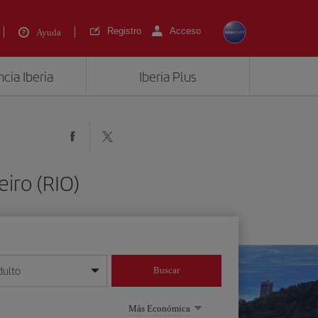
Registro
Acceso
Ayuda
cia Iberia
Iberia Plus
eiro (RIO)
dulto
Buscar
o día/mes/año
Más Económica