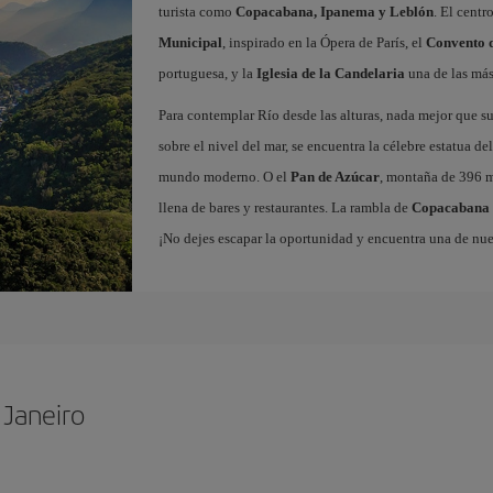
turista como
Copacabana, Ipanema y Leblón
. El cent
Municipal
, inspirado en la Ópera de París, el
Convento d
portuguesa, y la
Iglesia de la Candelaria
una de las más 
Para contemplar Río desde las alturas, nada mejor que su
sobre el nivel del mar, se encuentra la célebre estatua de
mundo moderno. O el
Pan de Azúcar
, montaña de 396 m
llena de bares y restaurantes. La rambla de
Copacabana
¡No dejes escapar la oportunidad y encuentra una de nu
 Janeiro