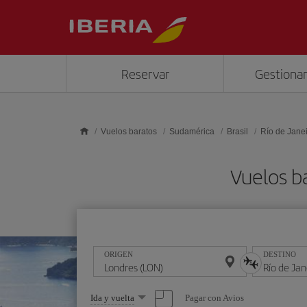
Saltar al contenido principal
Reservar
Gestionar
Vuelos baratos
Sudamérica
Brasil
Río de Jane
Vuelos ba
ORIGEN
DESTINO
Seleccione
Pagar con Avios
Ida y vuelta