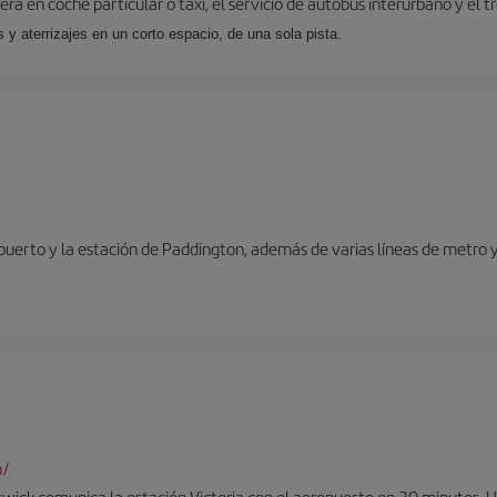
ra en coche particular o taxi, el servicio de autobús interurbano y el t
y aterrizajes en un corto espacio, de una sola pista.
opuerto y la estación de Paddington, además de varias líneas de metro 
m/
twick comunica la estación Victoria con el aeropuerto en 30 minutos. 