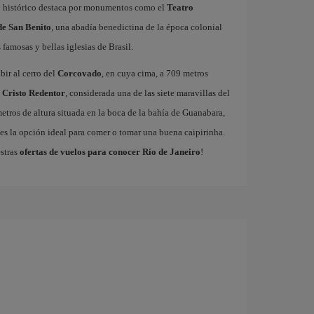
ro histórico destaca por monumentos como el
Teatro
e San Benito
, una abadía benedictina de la época colonial
famosas y bellas iglesias de Brasil.
bir al cerro del
Corcovado
, en cuya cima, a 709 metros
l
Cristo Redentor
, considerada una de las siete maravillas del
etros de altura situada en la boca de la bahía de Guanabara,
es la opción ideal para comer o tomar una buena caipirinha.
estras
ofertas de vuelos para conocer Río de Janeiro
!