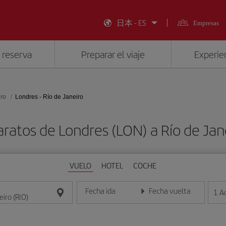
日本 - ES
Empresas
 reserva
Preparar el viaje
Experien
iro
Londres - Río de Janeiro
ratos de Londres (LON) a Río de Jan
VUELO
HOTEL
COCHE
Fecha ida
Fecha vuelta
1
A
Introduce la fecha en formato día/mes/año
Introduce la fecha en format