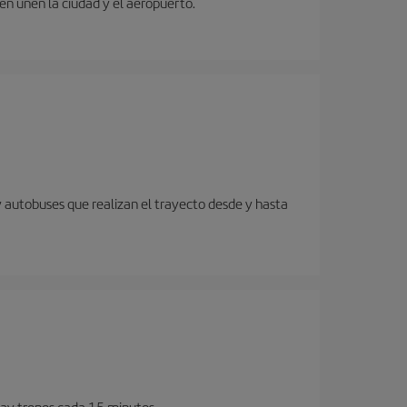
ren unen la ciudad y el aeropuerto.
y autobuses que realizan el trayecto desde y hasta
Hay trenes cada 15 minutos.