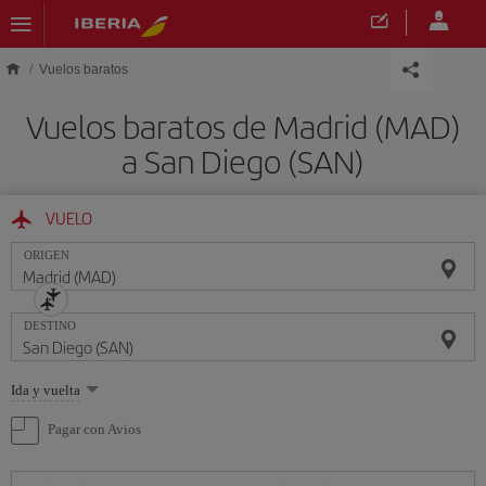
Saltar al contenido principal
Vuelos baratos
Vuelos baratos de Madrid (MAD)
a San Diego (SAN)
VUELO
ORIGEN
DESTINO
Seleccione
Ida y vuelta
una
opción
Pagar con Avios