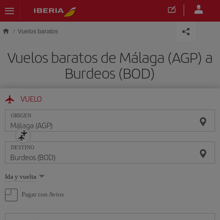
Saltar al contenido principal
Vuelos baratos
Vuelos baratos de Málaga (AGP) a
Burdeos (BOD)
VUELO
ORIGEN
DESTINO
Seleccione
Ida y vuelta
una
opción
Pagar con Avios