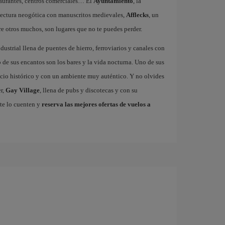
staurantes, centros comerciales… El
Ayuntamiento
, la
tectura neogótica con manuscritos medievales,
Afflecks
, un
re otros muchos, son lugares que no te puedes perder.
dustrial llena de puentes de hierro, ferroviarios y canales con
de sus encantos son los bares y la vida nocturna. Uno de sus
ficio histórico y con un ambiente muy auténtico. Y no olvides
r,
Gay Village
, llena de pubs y discotecas y con su
te lo cuenten y
reserva las mejores ofertas de vuelos a