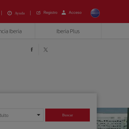
Registro
Acceso
Ayuda
cia Iberia
Iberia Plus
dulto
Buscar
o día/mes/año