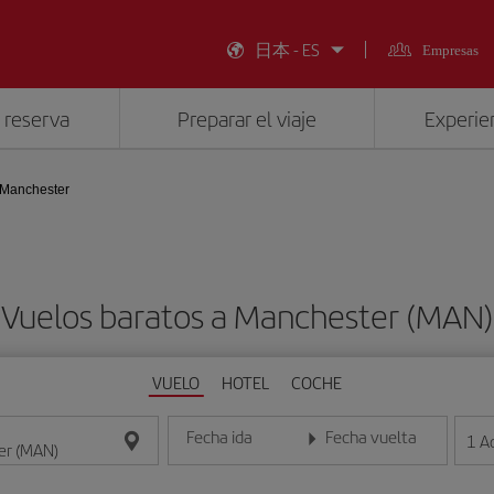
日本 - ES
Empresas
 reserva
Preparar el viaje
Experien
Manchester
Vuelos baratos a Manchester (MAN)
VUELO
HOTEL
COCHE
Fecha ida
Fecha vuelta
1
A
Introduce la fecha en formato día/mes/año
Introduce la fecha en format