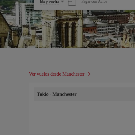
Seleccione
Pagar con Avios
Ida y vuelta
una
opción
Ver vuelos desde Manchester
Tokio
-
Manchester