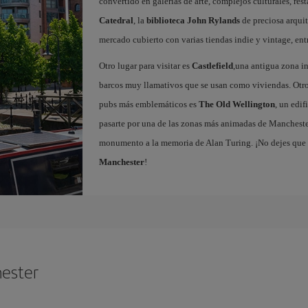
convertido en galerías de arte, complejos culturales, re
Catedral
, la
biblioteca John Rylands
de preciosa arqui
mercado cubierto con varias tiendas indie y vintage, ent
Otro lugar para visitar es
Castlefield
,una antigua zona in
barcos muy llamativos que se usan como viviendas. Otro 
pubs más emblemáticos es
The Old Wellington
, un edi
pasarte por una de las zonas más animadas de Mancheste
monumento a la memoria de Alan Turing. ¡No dejes que 
Manchester
!
hester