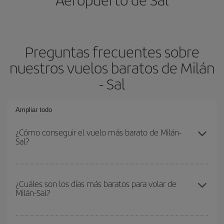
Preguntas frecuentes sobre
nuestros vuelos baratos de Milán
- Sal
Ampliar todo
¿Cómo conseguir el vuelo más barato de Milán-
Sal?
Podrás ahorrar en tu billete de avión de Milán-Sal-dest y conseguir
el vuelo más barato si evitas temporadas altas, compras con
¿Cuáles son los días más baratos para volar de
Milán-Sal?
antelación y puedes ser flexible con las fechas y horarios de ida y
vuelta.
Para saber qué días te saldrá más económico volar, solo tienes