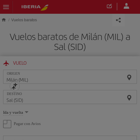
Saltar al contenido principal
Vuelos baratos
Vuelos baratos de Milán (MIL) a
Sal (SID)
VUELO
ORIGEN
DESTINO
Seleccione
Ida y vuelta
una
opción
Pagar con Avios