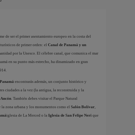
me de ser el primer asentamiento europeo en la costa del
turísticos de primer orden: el
Canal de Panamá y un
nidad por la Unesco. El célebre canal, que comunica el mar
anamá en su punto más estrecho, ha dinamizado en gran
914.
e Panamá
encontrarás además, un conjunto histórico y
 ciudades a la vez (la antigua, la reconstruida y la
 Ancón
. También debes visitar el Parque Natural
de la zona urbana y los monumentos como el
Salón Bolívar
,
namá
iglesia de La Merced o la
Iglesia de San Felipe Neri
que