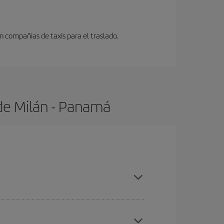
n compañias de taxis para el traslado.
de Milán - Panamá
s con antelación y puedes ser flexible con las