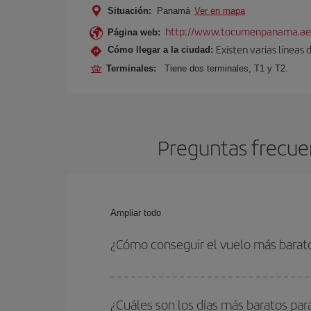
Situación:
Panamá
Ver en mapa
http://www.tocumenpanama.ae
Página web:
Existen varias líneas
Cómo llegar a la ciudad:
Terminales:
Tiene dos terminales, T1 y T2.
Preguntas frecue
Ampliar todo
¿Cómo conseguir el vuelo más bara
Podrás ahorrar en tu billete de avión de Milán-Pa
fechas y horarios de ida y vuelta.
¿Cuáles son los días más baratos pa