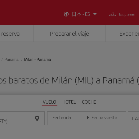
日本 - ES
Empresas
 reserva
Preparar el viaje
Experien
Panamá
Milán - Panamá
os baratos de Milán (MIL) a Panamá 
VUELO
HOTEL
COCHE
Fecha ida
Fecha vuelta
1
A
Introduce la fecha en formato día/mes/año
Introduce la fecha en format