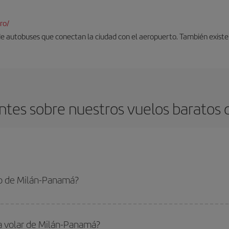
ro/
 de autobuses que conectan la ciudad con el aeropuerto. También existe
ntes sobre nuestros vuelos baratos 
to de Milán-Panamá?
namá-dest y conseguir el vuelo más barato si evitas temporadas altas, compra
ra volar de Milán-Panamá?