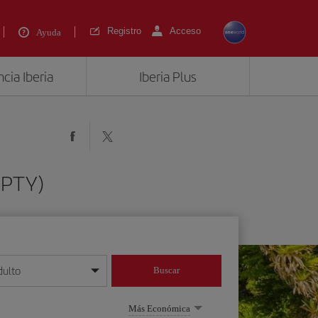
Registro
Acceso
Ayuda
cia Iberia
Iberia Plus
(PTY)
dulto
Buscar
o día/mes/año
Más Económica