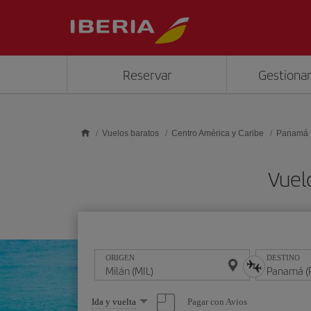
Saltar al contenido principal
Reservar
Gestionar
Vuelos baratos
Centro América y Caribe
Panamá
Vuel
ORIGEN
DESTINO
Seleccione
Pagar con Avios
Ida y vuelta