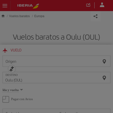
Saltar al contenido principal
Vuelos baratos
Europa
Vuelos baratos a Oulu (OUL)
VUELO
Origen
DESTINO
Seleccione
Ida y vuelta
una
opción
Pagar con Avios