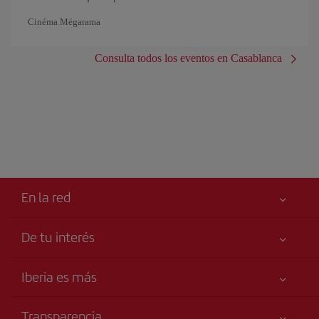
Cinéma Mégarama
Consulta todos los eventos en Casablanca
En la red
De tu interés
Tu seguridad es lo primero
Iberia es más
Accesibilidad
Noticias y Novedades
Compromiso de servicio
Transparencia