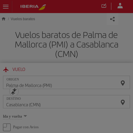
Saltar al contenido principal
Vuelos baratos
Vuelos baratos de Palma de
Mallorca (PMI) a Casablanca
(CMN)
VUELO
ORIGEN
DESTINO
Seleccione
Ida y vuelta
una
opción
Pagar con Avios