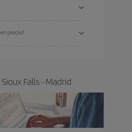
oux Falls-Madrid-dest
.
ra el vuelo más barato.
uen precio?
ser flexible.
Lo normal es que
cuanto antes
 poco abiertos, podrás
elegir el precio más
Sioux Falls - Madrid