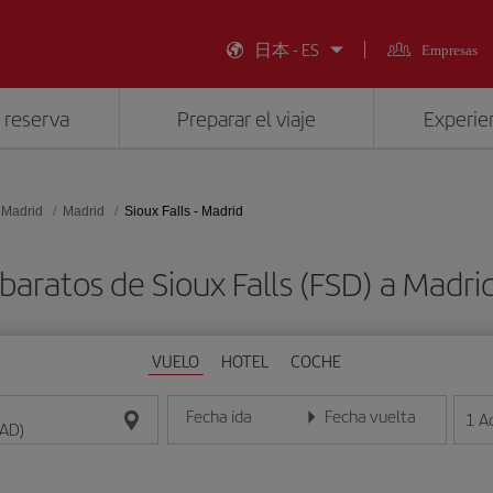
日本 - ES
Empresas
 reserva
Preparar el viaje
Experien
 Madrid
Madrid
Sioux Falls - Madrid
baratos de Sioux Falls (FSD) a Madr
VUELO
HOTEL
COCHE
Fecha ida
Fecha vuelta
1
A
Introduce la fecha en formato día/mes/año
Introduce la fecha en format