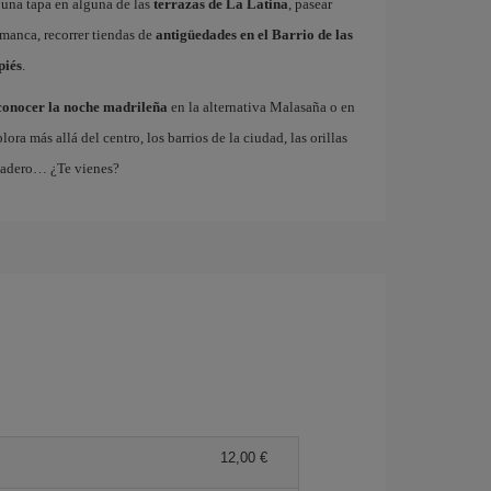
 una tapa en alguna de las
terrazas de La Latina
, pasear
amanca, recorrer tiendas de
antigüedades en el Barrio de las
piés
.
conocer la noche madrileña
en la alternativa Malasaña o en
 más allá del centro, los barrios de la ciudad, las orillas
tadero… ¿Te vienes?
12,00 €