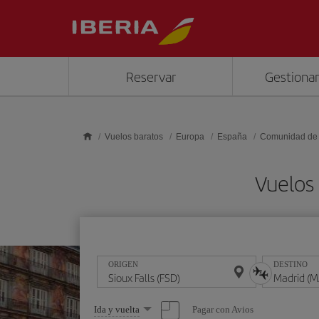
Saltar al contenido principal
Reservar
Gestionar
Vuelos baratos
Europa
España
Comunidad de
Vuelos 
ORIGEN
DESTINO
Seleccione
Pagar con Avios
Ida y vuelta