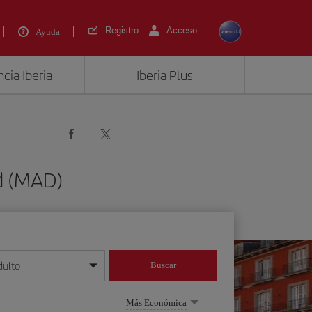
Registro
Acceso
Ayuda
cia Iberia
Iberia Plus
id (MAD)
dulto
Buscar
o día/mes/año
Más Económica