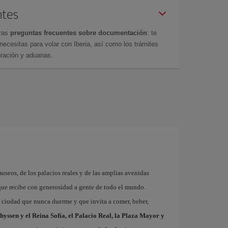
ntes
tras
preguntas frecuentes sobre documentación
: te
cesitas para volar con Iberia, así como los trámites
gración y aduanas.
museos, de los palacios reales y de las amplias avenidas
que recibe con generosidad a gente de todo el mundo.
a ciudad que nunca duerme y que invita a comer, beber,
hyssen y el Reina Sofía, el Palacio Real, la Plaza Mayor y