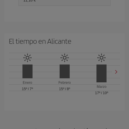
11,10 €
El tiempo en Alicante
Enero
Febrero
Marzo
15º
/
7º
15º
/
8º
17º
/
10º