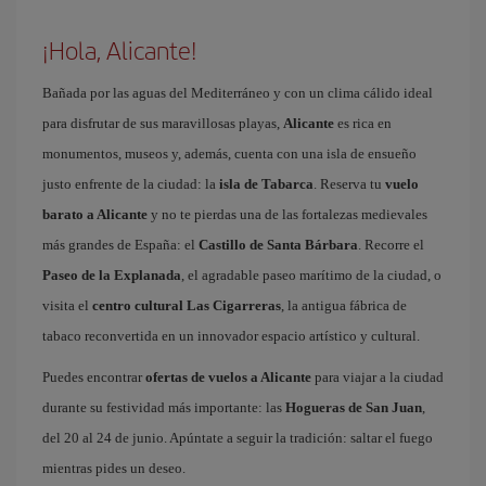
¡Hola, Alicante!
Bañada por las aguas del Mediterráneo y con un clima cálido ideal
para disfrutar de sus maravillosas playas,
Alicante
es rica en
monumentos, museos y, además, cuenta con una isla de ensueño
justo enfrente de la ciudad: la
isla de Tabarca
. Reserva tu
vuelo
barato a Alicante
y no te pierdas una de las fortalezas medievales
más grandes de España: el
Castillo de Santa Bárbara
. Recorre el
Paseo de la Explanada
, el agradable paseo marítimo de la ciudad, o
visita el
centro cultural Las Cigarreras
, la antigua fábrica de
tabaco reconvertida en un innovador espacio artístico y cultural.
Puedes encontrar
ofertas de vuelos a Alicante
para viajar a la ciudad
durante su festividad más importante: las
Hogueras de San Juan
,
del 20 al 24 de junio. Apúntate a seguir la tradición: saltar el fuego
mientras pides un deseo.