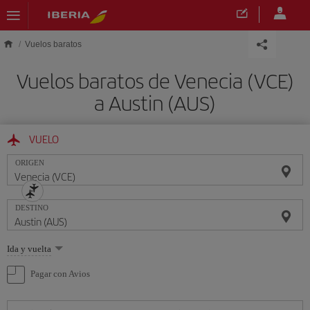
Saltar al contenido principal
Vuelos baratos
Vuelos baratos de Venecia (VCE)
a Austin (AUS)
VUELO
ORIGEN
DESTINO
Seleccione
Ida y vuelta
una
opción
Pagar con Avios