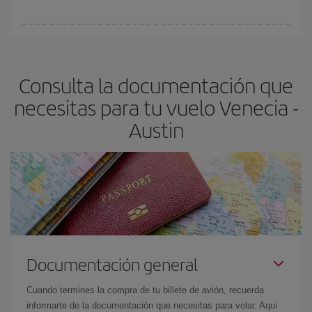
vayan agotando. Por eso, comprar con antelación es
fundamental
para conseguir
vuelos baratos a Venecia-Austin-
En Iberia, tenemos distintas tarifas para garantizarte el mejor
dest
.
precio según tus necesidades de viaje. La tarifa básica, te
asegura el vuelo más barato.
Consulta la documentación que
necesitas para tu vuelo Venecia -
Austin
Documentación general
Cuando termines la compra de tu billete de avión, recuerda
informarte de la documentación que necesitas para volar. Aquí