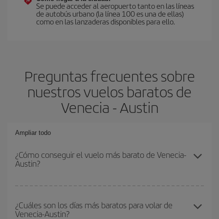
Se puede acceder al aeropuerto tanto en las líneas
de autobús urbano (la línea 100 es una de ellas)
como en las lanzaderas disponibles para ello.
Preguntas frecuentes sobre
nuestros vuelos baratos de
Venecia - Austin
Ampliar todo
¿Cómo conseguir el vuelo más barato de Venecia-
Austin?
Podrás ahorrar en tu billete de avión de Venecia-Austin-dest y
conseguir el vuelo más barato si evitas temporadas altas,
¿Cuáles son los días más baratos para volar de
Venecia-Austin?
compras con antelación y puedes ser flexible con las fechas y