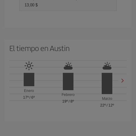
13,00 $
El tiempo en Austin
Enero
Febrero
17º
/
6º
Marzo
19º
/
8º
22º
/
12º