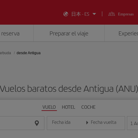
日本 - ES
Empresas
 reserva
Preparar el viaje
Experien
Barbuda
desde Antigua
Vuelos baratos desde Antigua (ANU
VUELO
HOTEL
COCHE
Fecha ida
Fecha vuelta
1
A
Introduce la fecha en formato día/mes/año
Introduce la fecha en format