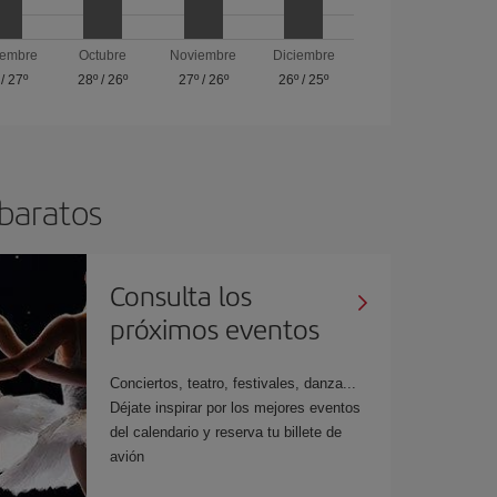
iembre
Octubre
Noviembre
Diciembre
/
27º
28º
/
26º
27º
/
26º
26º
/
25º
 baratos
Consulta los
próximos eventos
Conciertos, teatro, festivales, danza...
Déjate inspirar por los mejores eventos
del calendario y reserva tu billete de
avión