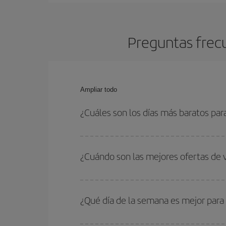
Preguntas frec
Ampliar todo
¿Cuáles son los días más baratos par
Para saber qué días te saldrá más económico vol
quieres ir y en qué fechas habías pensado viajar
¿Cuándo son las mejores ofertas de 
para que puedas encontrar la mejor oferta. Ademá
más en el precio de tu billete.
Puedes conseguir los vuelos más baratos viajan
periodos de vacaciones escolares son temporada
¿Qué día de la semana es mejor para
precios encontrarás.