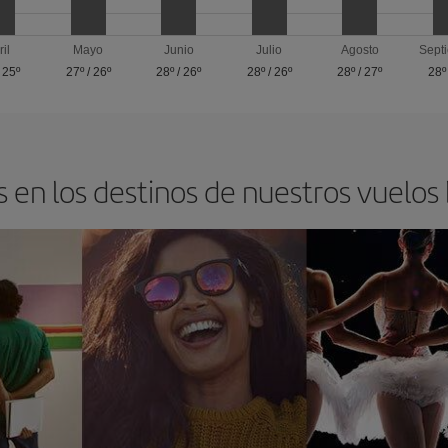
ril
Mayo
Junio
Julio
Agosto
Sept
/
25º
27º
/
26º
28º
/
26º
28º
/
26º
28º
/
27º
28º
 en los destinos de nuestros vuelos