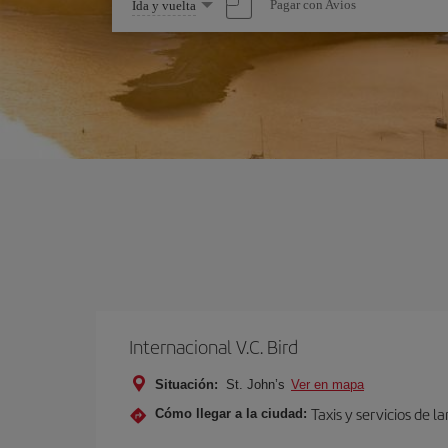
Seleccione
Pagar con Avios
Ida y vuelta
una
opción
Internacional V.C. Bird
Situación:
St. John’s
Ver en mapa
Taxis y servicios de 
Cómo llegar a la ciudad: