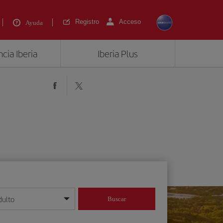
Registro
Acceso
Ayuda
cia Iberia
Iberia Plus
)
dulto
Buscar
o día/mes/año