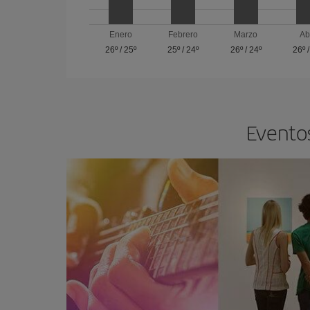
Enero
Febrero
Marzo
Ab
26º
/
25º
25º
/
24º
26º
/
24º
26º
Eventos