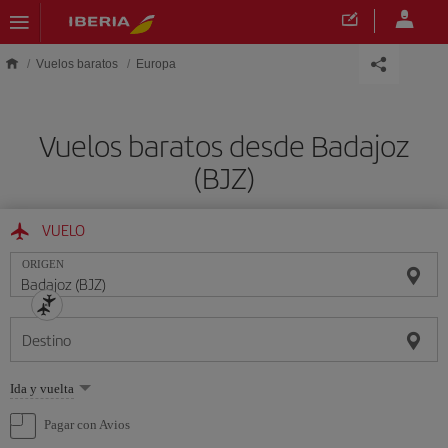
Saltar al contenido principal
Vuelos baratos
Europa
Vuelos baratos desde Badajoz
(BJZ)
VUELO
ORIGEN
Destino
Seleccione
Ida y vuelta
una
opción
Pagar con Avios