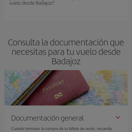
vuelo desde Badajoz?
y de que las tarifas más baratas (turista) estén disponibles o se
vayan agotando. Por eso, comprar con antelación es
fundamental
para conseguir
vuelos baratos a Badajoz.
En Iberia, tenemos distintas tarifas para garantizarte el mejor
precio según tus necesidades de viaje. La tarifa básica, te
asegura el vuelo más barato.
Consulta la documentación que
necesitas para tu vuelo desde
Badajoz
Documentación general
Cuando termines la compra de tu billete de avión, recuerda