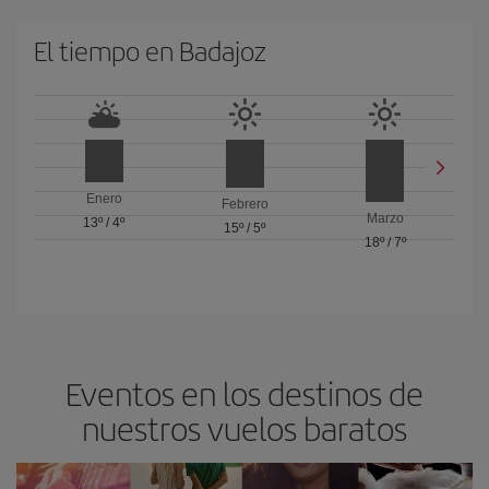
El tiempo en Badajoz
Enero
Febrero
Marzo
13º
/
4º
15º
/
5º
18º
/
7º
Eventos en los destinos de
nuestros vuelos baratos