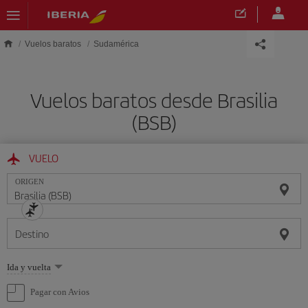
Saltar al contenido principal
Vuelos baratos
Sudamérica
Vuelos baratos desde Brasilia
(BSB)
VUELO
ORIGEN
Destino
Seleccione
Ida y vuelta
una
opción
Pagar con Avios