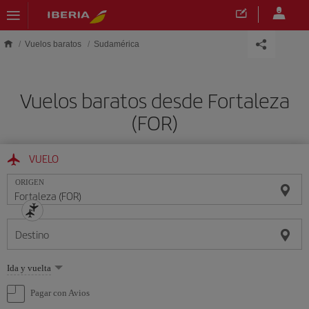
Saltar al contenido principal
Vuelos baratos
Sudamérica
Vuelos baratos desde Fortaleza
(FOR)
VUELO
ORIGEN
Destino
Seleccione
Ida y vuelta
una
opción
Pagar con Avios