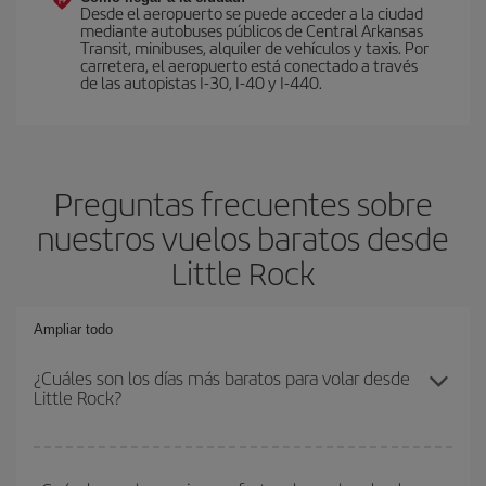
Desde el aeropuerto se puede acceder a la ciudad
mediante autobuses públicos de Central Arkansas
Transit, minibuses, alquiler de vehículos y taxis. Por
carretera, el aeropuerto está conectado a través
de las autopistas I-30, I-40 y I-440.
Preguntas frecuentes sobre
nuestros vuelos baratos desde
Little Rock
Ampliar todo
¿Cuáles son los días más baratos para volar desde
Little Rock?
Para saber qué días te saldrá más económico volar, solo tienes
que empezar una consulta en nuestro
buscador de vuelos