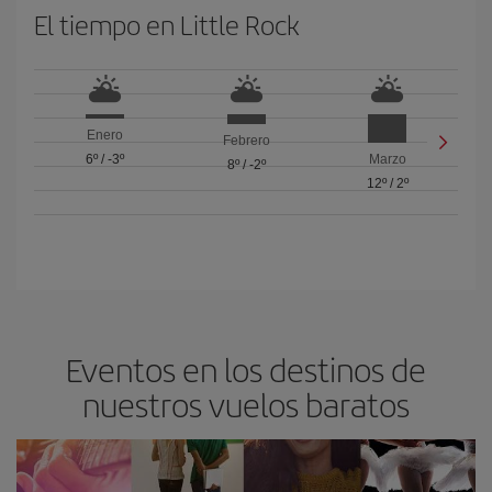
El tiempo en Little Rock
Enero
Febrero
6º
/
-3º
Marzo
8º
/
-2º
12º
/
2º
Eventos en los destinos de
nuestros vuelos baratos