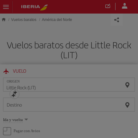
Saltar al contenido principal
Vuelos baratos
América del Norte
Vuelos baratos desde Little Rock
(LIT)
VUELO
ORIGEN
Destino
Seleccione
Ida y vuelta
una
opción
Pagar con Avios