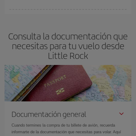
Podrás ahorrar en tu billete de avión y conseguir el vuelo más
barato si evitas temporadas altas, compras con antelación y
puedes ser flexible con las fechas y horarios de ida y vuelta.
Consulta la documentación que
Además, si no tienes decidido un destino concreto para tu viaje,
mira nuestras ofertas y déjate inspirar: seguro que encuentras el
necesitas para tu vuelo desde
vuelo más barato.
Little Rock
Documentación general
Cuando termines la compra de tu billete de avión, recuerda
informarte de la documentación que necesitas para volar. Aquí