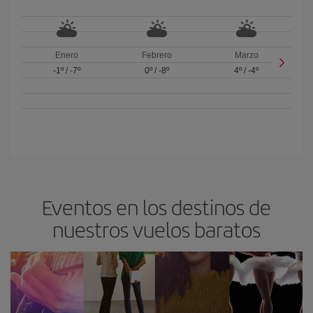
Enero
Febrero
Marzo
-1º
/
-7º
0º
/
-8º
4º
/
-4º
Eventos en los destinos de
nuestros vuelos baratos