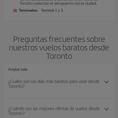
Toronto conectan el aeropuerto con la ciudad.
Terminales:
Terminal 1 y 3.
Preguntas frecuentes sobre
nuestros vuelos baratos desde
Toronto
Ampliar todo
¿Cuáles son los días más baratos para volar desde
Toronto?
Para saber qué días te saldrá más económico volar, solo tienes
que empezar una consulta en nuestro
buscador de vuelos
¿Cuándo son las mejores ofertas de vuelos desde
Toronto?
baratos
. Dinos desde dónde vuelas, a dónde quieres ir y en qué
fechas habías pensado viajar. Te mostraremos los vuelos más