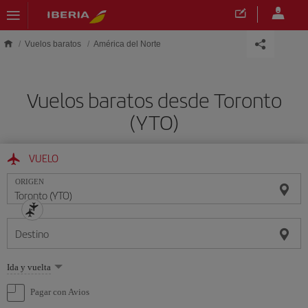
Saltar al contenido principal
Vuelos baratos
América del Norte
Vuelos baratos desde Toronto
(YTO)
VUELO
ORIGEN
Destino
Seleccione
Ida y vuelta
una
opción
Pagar con Avios