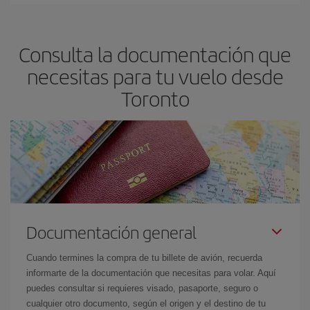
Podrás ahorrar en tu billete de avión y conseguir el vuelo más
barato si evitas temporadas altas, compras con antelación y
puedes ser flexible con las fechas y horarios de ida y vuelta.
Consulta la documentación que
Además, si no tienes decidido un destino concreto para tu viaje,
mira nuestras ofertas y déjate inspirar: seguro que encuentras el
necesitas para tu vuelo desde
vuelo más barato.
Toronto
Documentación general
Cuando termines la compra de tu billete de avión, recuerda
informarte de la documentación que necesitas para volar. Aquí
puedes consultar si requieres visado, pasaporte, seguro o
cualquier otro documento, según el origen y el destino de tu