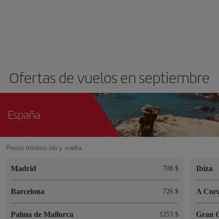
Ofertas de vuelos en septiembre
España
Precio mínimo ida y vuelta
Madrid
Ibiza
708 $
Barcelona
A Cor
726 $
Palma de Mallorca
Gran 
1253 $