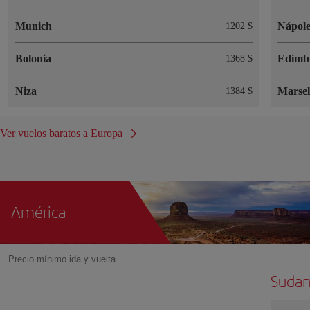
Munich
Nápole
1202 $
Bolonia
Edimb
1368 $
Niza
Marsel
1384 $
Ver vuelos baratos a Europa
América
Precio mínimo ida y vuelta
Sudam