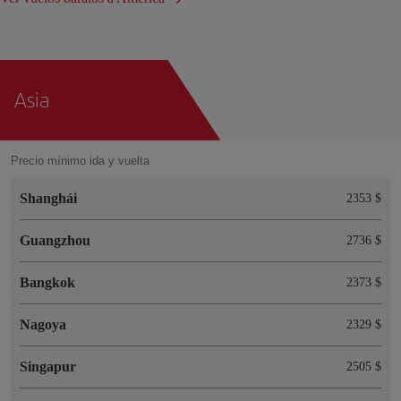
Asia
Precio mínimo ida y vuelta
Shanghái
2353 $
Guangzhou
2736 $
Bangkok
2373 $
Nagoya
2329 $
Singapur
2505 $