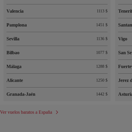
Valencia
Teneri
1113 $
Pamplona
Santa
1451 $
Sevilla
Vigo
1136 $
Bilbao
San Se
1077 $
Málaga
Fuerte
1288 $
Alicante
Jerez 
1250 $
Granada-Jaén
Asturi
1442 $
Ver vuelos baratos a España