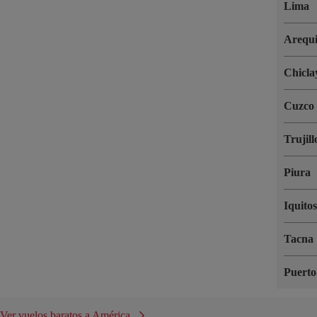
Lima
Arequ
Chicla
Cuzco
Trujill
Piura
Iquito
Tacna
Puert
Ver vuelos baratos a América