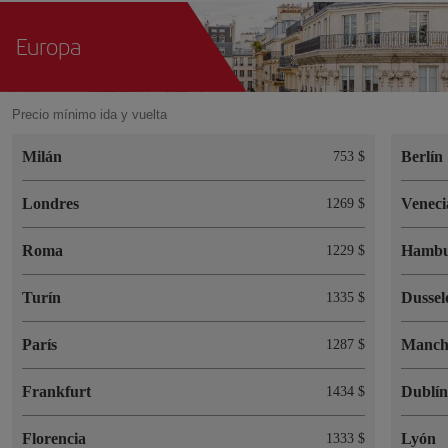
Europa
Precio mínimo ida y vuelta
Milán
Berlín
753 $
Londres
Veneci
1269 $
Roma
Hambu
1229 $
Turín
Dussel
1335 $
París
Manch
1287 $
Frankfurt
Dublí
1434 $
Florencia
Lyón
1333 $