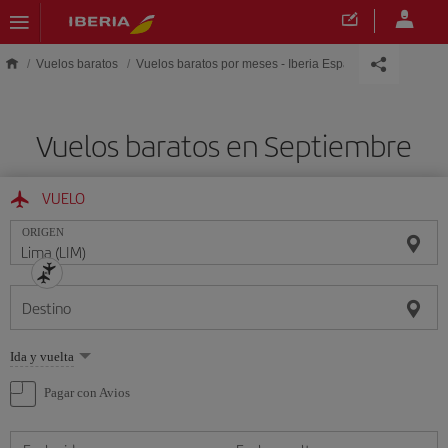
Saltar al contenido principal
Vuelos baratos
Vuelos baratos por meses - Iberia España
Vuelos baratos en Septiembre
VUELO
ORIGEN
Destino
Seleccione
Ida y vuelta
una
opción
Pagar con Avios