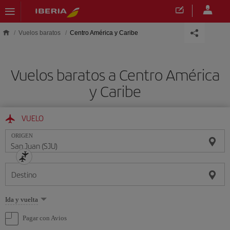
Saltar al contenido principal
Vuelos baratos
Centro América y Caribe
Vuelos baratos a Centro América
y Caribe
VUELO
ORIGEN
Destino
Seleccione
Ida y vuelta
una
opción
Pagar con Avios