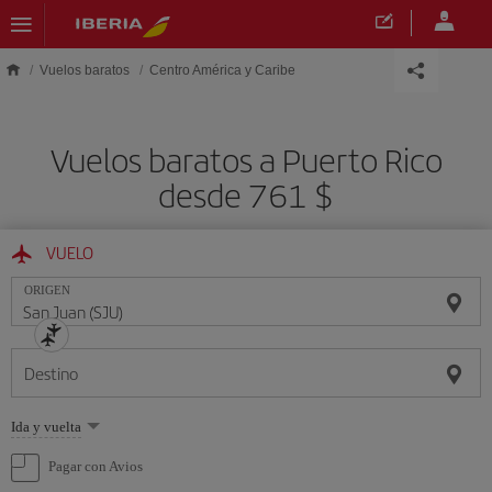
Saltar al contenido principal
Vuelos baratos
Centro América y Caribe
Vuelos baratos a Puerto Rico
desde 761 $
VUELO
ORIGEN
Destino
Seleccione
Ida y vuelta
una
opción
Pagar con Avios