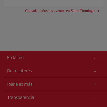
Consulta todos los eventos en Santo Domingo
En la red
De tu interés
Tu seguridad es lo primero
Iberia es más
Accesibilidad
Noticias y Novedades
Compromiso de servicio
Transparencia
Grupo Iberia
Publicidad
Información Legal