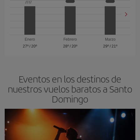
Enero
Febrero
Marzo
27º
/
20º
28º
/
20º
29º
/
21º
Eventos en los destinos de
nuestros vuelos baratos a Santo
Domingo