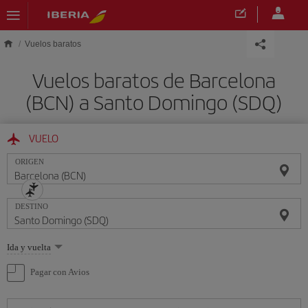
Saltar al contenido principal
Vuelos baratos
Vuelos baratos de Barcelona
(BCN) a Santo Domingo (SDQ)
VUELO
ORIGEN
DESTINO
Seleccione
Ida y vuelta
una
opción
Pagar con Avios