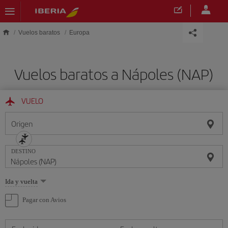
Saltar al contenido principal
Vuelos baratos
Europa
Vuelos baratos a Nápoles (NAP)
VUELO
Origen
DESTINO
Seleccione
Ida y vuelta
una
opción
Pagar con Avios