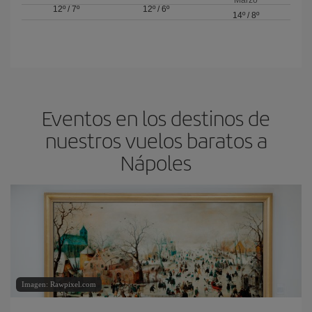
Marzo
12º
/
7º
12º
/
6º
14º
/
8º
Eventos en los destinos de
nuestros vuelos baratos a
Nápoles
Imagen: Rawpixel.com