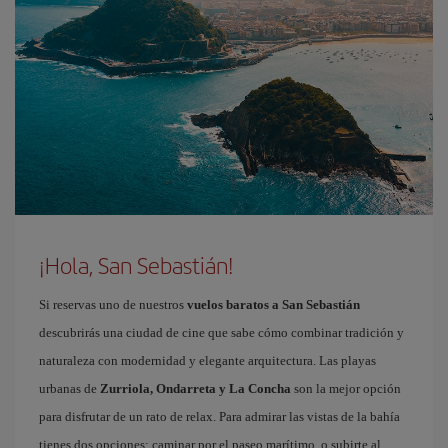
¡Hola, San Sebastián!
Si reservas uno de nuestros
vuelos baratos a San Sebastián
descubrirás una ciudad de cine que sabe cómo combinar tradición y
naturaleza con modernidad y elegante arquitectura. Las playas
urbanas de
Zurriola, Ondarreta y La Concha
son la mejor opción
para disfrutar de un rato de relax. Para admirar las vistas de la bahía
tienes dos opciones: caminar por el paseo marítimo, o subirte al