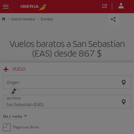
Saltar al contenido principal
Vuelos baratos
Europa
Vuelos baratos a San Sebastian
(EAS) desde 867 $
VUELO
Origen
DESTINO
Seleccione
Ida y vuelta
una
opción
Pagar con Avios