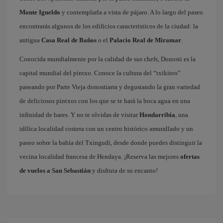
Monte Igueldo
y contemplarla a vista de pájaro. A lo largo del paseo
encontrarás algunos de los edificios característicos de la ciudad: la
antigua
Casa Real de Baños
o el
Palacio Real de Miramar
.
Conocida mundialmente por la calidad de sus chefs, Donosti es la
capital mundial del pintxo. Conoce la cultura del “txikiteo”
paseando por Parte Vieja donostiarra y degustando la gran variedad
de deliciosos pintxos con los que se te hará la boca agua en una
infinidad de bares. Y no te olvidas de visitar
Hondarribia
, una
idílica localidad costera con un centro histórico amurallado y un
paseo sobre la bahía del Txingudi, desde donde puedes distinguir la
vecina localidad francesa de Hendaya. ¡Reserva las mejores
ofertas
de vuelos a San Sebastián
y disfruta de su encanto!