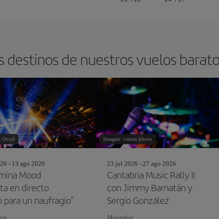
s destinos de nuestros vuelos barat
a Ovod
Imagen: vision-photo
26 - 13 ago 2026
23 jul 2026 - 27 ago 2026
amina Mood
Cantabria Music Rally II
ta en directo
con Jimmy Barnatán y
o para un naufragio"
Sergio González
ara
Moondog