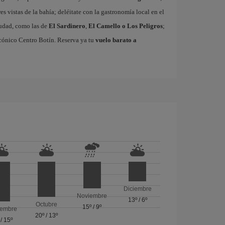
res vistas de la bahía; deléitate con la gastronomía local en el
ciudad, como las de
El Sardinero
,
El Camello o Los Peligros
;
cónico Centro Botín. Reserva ya tu
vuelo barato a
Diciembre
Noviembre
13º
/
6º
Octubre
15º
/
9º
iembre
20º
/
13º
/
15º