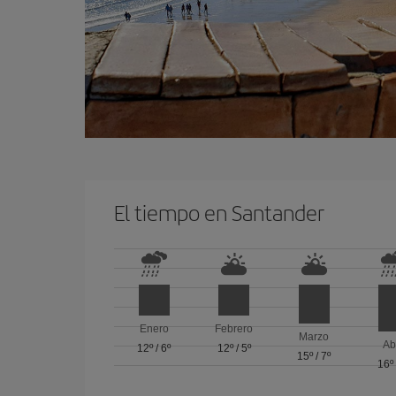
El tiempo en Santander
Enero
Febrero
Marzo
Ab
12º
/
6º
12º
/
5º
15º
/
7º
16º