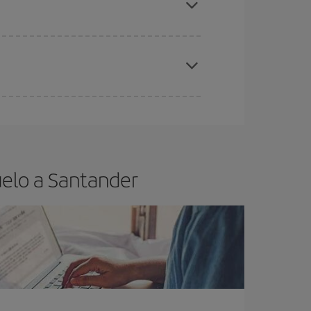
elo y de que las tarifas más baratas (turista)
ntander.
ra el vuelo más barato.
uelo a Santander