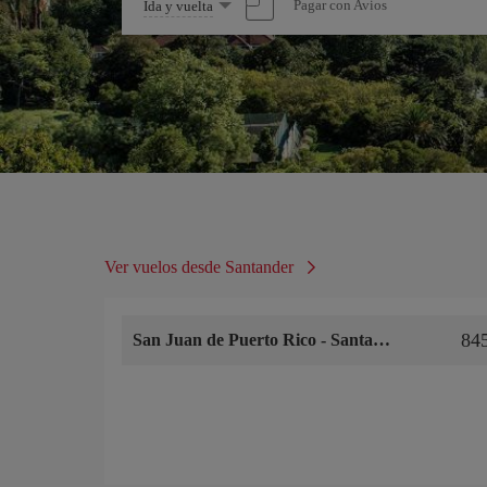
Seleccione
Pagar con Avios
Ida y vuelta
una
opción
Ver vuelos desde Santander
84
San Juan de Puerto Rico
-
Santander