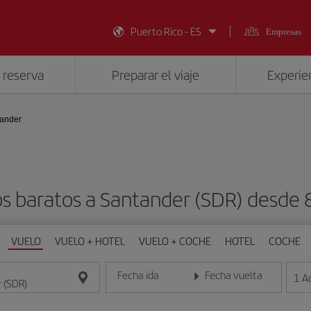
Puerto Rico - ES
Empresas
 reserva
Preparar el viaje
Experien
ander
s baratos a Santander (SDR) desde
VUELO
VUELO + HOTEL
VUELO + COCHE
HOTEL
COCHE
Fecha ida
Fecha vuelta
1
A
Introduce la fecha en formato día/mes/año
Introduce la fecha en format