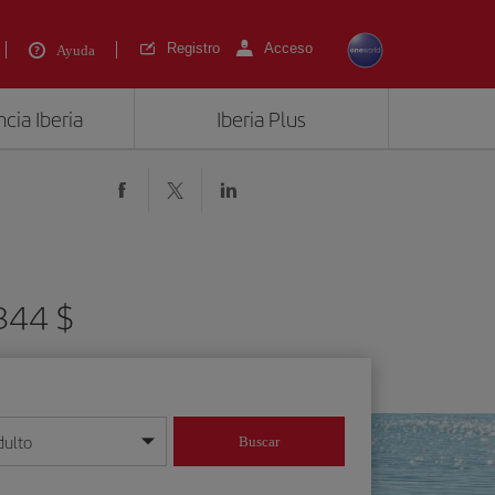
Registro
Acceso
Ayuda
cia Iberia
Iberia Plus
 844 $
dulto
Buscar
o día/mes/año