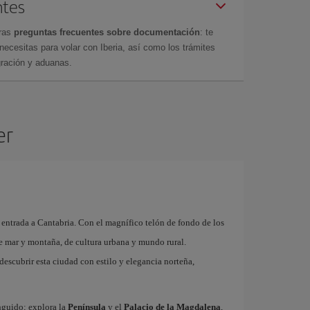
ntes
tras
preguntas frecuentes sobre documentación
: te
cesitas para volar con Iberia, así como los trámites
gración y aduanas.
er
 entrada a Cantabria. Con el magnífico telón de fondo de los
de mar y montaña, de cultura urbana y mundo rural.
descubrir esta ciudad con estilo y elegancia norteña,
inguido; explora la
Península
y el
Palacio de la Magdalena
,