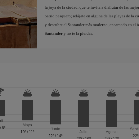
la joya de la ciudad, que te invita a disfrutar de las mejo
barrio pesquero; relájate en alguna de las playas de la 
y descubre el Santander más moderno, encarnado en el i
Santander
y no te la pierdas.
ril
Mayo
/
8º
Junio
Sept
19º
/
11º
Julio
Agosto
22º
/
14º
22º
23º
/
16º
24º
/
17º