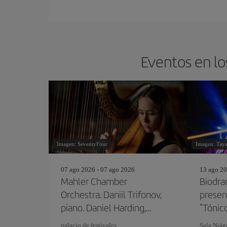
Eventos en lo
Imagen: SeventyFour
Imagen: Tay
07 ago 2026 - 07 ago 2026
13 ago 20
Mahler Chamber
Biodr
Orchestra. Daniil Trifonov,
presen
piano. Daniel Harding,
"Tónic
director
palacio de festivales
Sala Niág