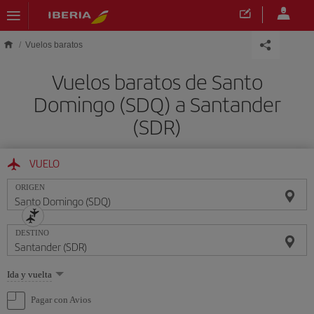
Saltar al contenido principal
Vuelos baratos
Vuelos baratos de Santo
Domingo (SDQ) a Santander
(SDR)
VUELO
ORIGEN
DESTINO
Seleccione
Ida y vuelta
una
opción
Pagar con Avios