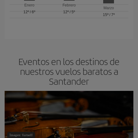
Enero
Febrero
Marzo
12º
/
6º
12º
/
5º
15º
/
7º
Eventos en los destinos de
nuestros vuelos baratos a
Santander
Imagen: furtseff