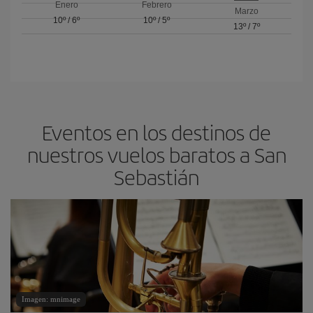
Enero
Febrero
Marzo
10º
/
6º
10º
/
5º
13º
/
7º
Eventos en los destinos de
nuestros vuelos baratos a San
Sebastián
Imagen: mnimage