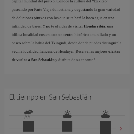
capital mundial del pintxo. Conoce la cultura del “txikiteo”
paseando por Parte Vieja donostiarra y degustando la gran variedad
de deliciosos pintxos con los que se te hará la boca agua en una
infinidad de bares. Y no te olvidas de visitar
Hondarribia
, una
idílica localidad costera con un centro histórico amurallado y un
paseo sobre la bahía del Txingudi, desde donde puedes distinguir la
vecina localidad francesa de Hendaya. ¡Reserva las mejores
ofertas
de vuelos a San Sebastián
y disfruta de su encanto!
El tiempo en San Sebastián