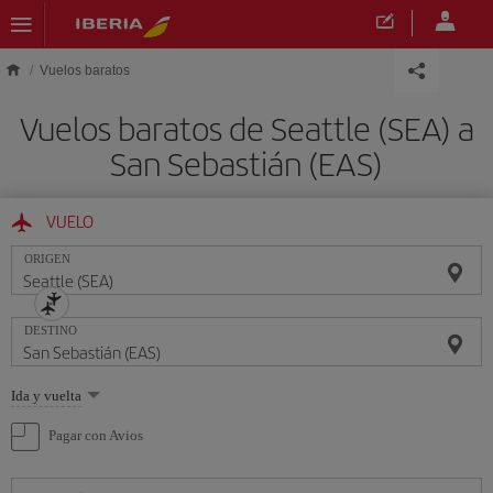
Saltar al contenido principal
Vuelos baratos
Vuelos baratos de Seattle (SEA) a
San Sebastián (EAS)
VUELO
ORIGEN
DESTINO
Seleccione
Ida y vuelta
una
opción
Pagar con Avios