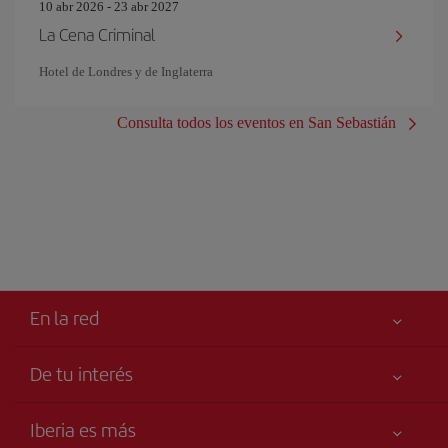
10 abr 2026 - 23 abr 2027
La Cena Criminal
Hotel de Londres y de Inglaterra
Consulta todos los eventos en San Sebastián
En la red
De tu interés
Tu seguridad es lo primero
Iberia es más
Accesibilidad