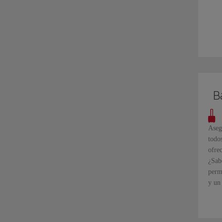
B
Aseg
todo
ofre
¿Sabe
perm
y un