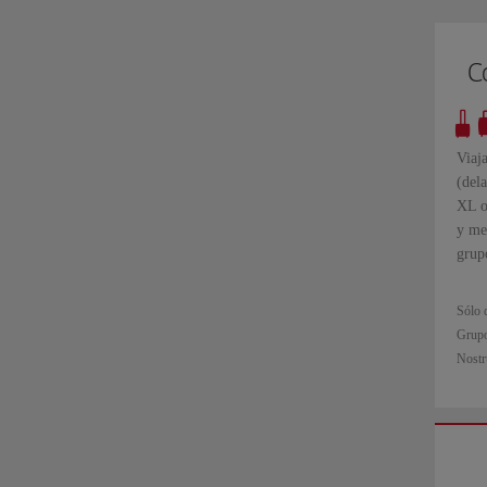
C
Viaj
(dela
XL o
y me
grupo
Sólo d
Grupo 
Nostr