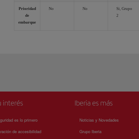
Prioridad
No
No
Si, Grupo
de
2
embarque
 interés
Iberia es más
guridad es lo primero
Noticias y Novedades
ración de accesibilidad
Grupo Iberia