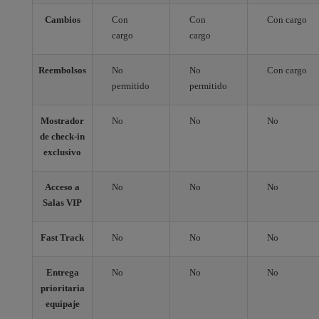
Cambios
Con
Con
Con cargo
cargo
cargo
Reembolsos
No
No
Con cargo
permitido
permitido
Mostrador
No
No
No
de check-in
exclusivo
Acceso a
No
No
No
Salas VIP
Fast Track
No
No
No
Entrega
No
No
No
prioritaria
equipaje