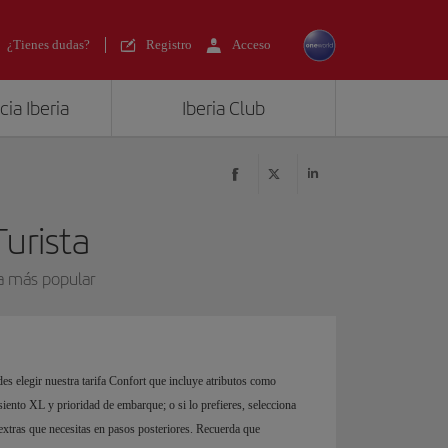
¿Tienes dudas?
Registro
Acceso
ia Iberia
Iberia Club
Turista
na más popular
es elegir nuestra tarifa Confort que incluye atributos como
siento XL y prioridad de embarque; o si lo prefieres, selecciona
 extras que necesitas en pasos posteriores. Recuerda que