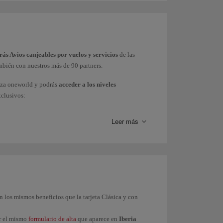
ás Avios canjeables por vuelos y servicios
de las
mbién con nuestros más de 90 partners.
nza oneworld y podrás
acceder a los niveles
xclusivos:
Leer más
on los mismos beneficios que la tarjeta Clásica y con
ar el mismo
formulario de alta
que aparece en
Iberia