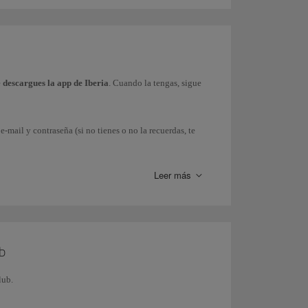
e
descargues la app de Iberia
. Cuando la tengas, sigue
e-mail y contraseña (si no tienes o no la recuerdas, te
Leer más
ha).
da
a tu Smartphone. Ten en cuenta que para
Android
es
ub
alada), de manera que puedas mostrar la tarjeta ante
lub.
 accediendo a tu perfil desde nuestra app.