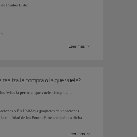
o
de
Puntos Elite
:
ub.
Leer más
 crédito).
rticipar).
e realiza la compra o la que vuela?
 los Avios la
persona que vuele
, siempre que
amente por la mecánica de gasto).
Vacaciones o BA Holidays (paquetes de vacaciones
a totalidad de los Puntos Elite asociados a dicha
ciados a la compra del paquete vacacional.
onales de Iberia o de las aerolíneas asociadas al
ra individual.
Leer más
vios ganados solo aplica a las compras realizadas a