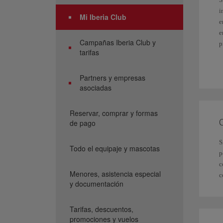
i
Mi Iberia Club
e
e
Campañas Iberia Club y
p
tarifas
E
d
Partners y empresas
S
asociadas
S
Reservar, comprar y formas
C
de pago
L
S
Todo el equipaje y mascotas
p
c
Menores, asistencia especial
c
y documentación
Tarifas, descuentos,
promociones y vuelos