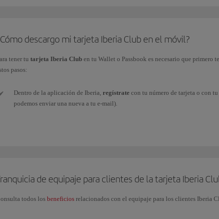
Cómo descargo mi tarjeta Iberia Club en el móvil?
ara tener tu
tarjeta Iberia Club
en tu Wallet o Passbook es necesario que primero t
stos pasos:
Dentro de la aplicación de Iberia,
regístrate
con tu número de tarjeta o con tu 
podemos enviar una nueva a tu e-mail).
Una vez identificado, debes
acceder
a Mi Iberia Club (esquina superior derec
Accede
a
Descargar tarjeta
, justo debajo de la imagen, y así
quedará añadi
necesario tener instalado una
aplicación
que
almacene
archivos pkpass.
ranquicia de equipaje para clientes de la tarjeta Iberia Cl
Ya podemos
salir de la app
de Iberia y
acceder a
la app de
Wallet
(o app inst
cualquier partner que pueda leer el código QR.
onsulta todos los
beneficios
relacionados con el equipaje para los clientes Iberia C
Si
cambia tu nivel Iberia Club
, deberás volver a descargarte tu nueva tarjeta