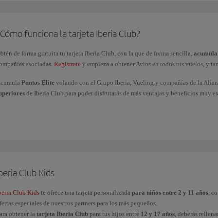
Cómo funciona la tarjeta Iberia Club?
btén de forma gratuita tu tarjeta Iberia Club, con la que de forma sencilla,
acumular
ompañías asociadas.
Regístrate
y empieza a obtener Avios en todos tus vuelos, y ta
cumula
Puntos Elite
volando con el Grupo Iberia, Vueling y compañías de la Alia
uperiores
de Iberia Club para poder disfrutarás de más ventajas y beneficios muy e
Clásica
Plata
Oro
Platino
beria Club Kids
Platino Prime
Infinita
beria Club Kids
te ofrece una tarjeta personalizada
para niños entre 2 y 11 años
, c
fertas especiales de nuestros partners para los más pequeños.
Infinita Prime
ara obtener la
tarjeta Iberia Club
para tus hijos entre
12 y 17 años
, deberás rellen