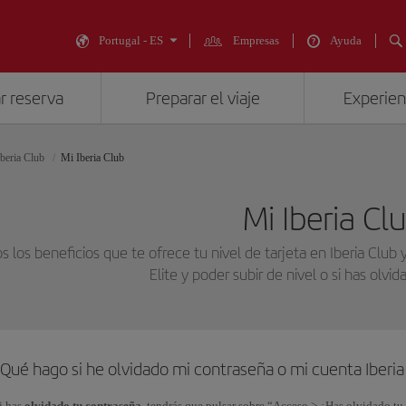
Portugal - ES
Empresas
Ayuda
r reserva
Preparar el viaje
Experienc
Iberia Club
Mi Iberia Club
Mi Iberia Cl
s los beneficios que te ofrece tu nivel de tarjeta en Iberia Clu
Elite y poder subir de nivel o si has olvi
¿Qué hago si he olvidado mi contraseña o mi cuenta Iberi
i has
olvidado tu contraseña
, tendrás que pulsar sobre “Acceso > ¿Has olvidado tu 