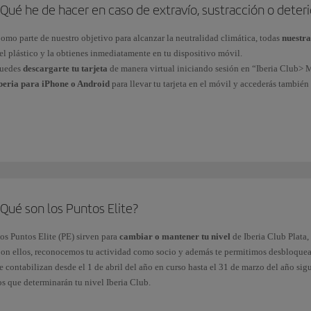
Qué he de hacer en caso de extravío, sustracción o deterio
omo parte de nuestro objetivo para alcanzar la neutralidad climática, todas
nuestra
el plástico y la obtienes inmediatamente en tu dispositivo móvil.
uedes
descargarte tu tarjeta
de manera virtual iniciando sesión en “Iberia Club> M
beria para iPhone o Android
para llevar tu tarjeta en el móvil y accederás tambié
uestros clientes Iberia Club Platino, Platino Prime, Infinita o Infinita Prime puede
lub.
Qué son los Puntos Elite?
os Puntos Elite (PE) sirven para
cambiar o mantener tu nivel
de Iberia Club Plata, 
on ellos, reconocemos tu actividad como socio y además te permitimos desbloque
e contabilizan desde el 1 de abril del año en curso hasta el 31 de marzo del año si
os que determinarán tu nivel Iberia Club.
btendrás Puntos Elite de las formas siguientes: