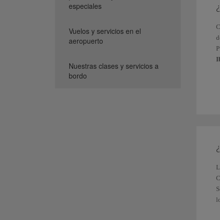
especiales
¿
C
Vuelos y servicios en el
d
aeropuerto
P
I
Nuestras clases y servicios a
bordo
N
C
¿
L
C
S
l
O