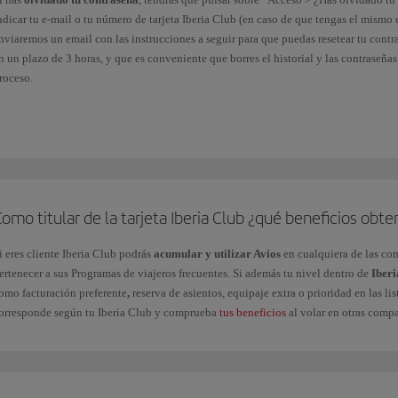
ndicar tu e-mail o tu número de tarjeta Iberia Club (en caso de que tengas el mismo 
nviaremos un email con las instrucciones a seguir para que puedas resetear tu cont
n un plazo de 3 horas, y que es conveniente que borres el historial y las contraseñas
roceso.
n el caso de
Contraseña caducada
, deberás seguir las indicaciones que te proporc
eberás elegir una contraseña diferente. Puedes cambiarla por la que desees desde e
eguridad e inicio de sesión.
i se ha producido un
bloqueo de tu cuenta
, contacta con nosotros a través de este
f
omo titular de la tarjeta Iberia Club ¿qué beneficios ob
a tarjeta Iberia Club no requiere reactivación, ni siquiera en periodos de inactivida
i eres cliente Iberia Club podrás
acumular y utilizar Avios
en cualquiera de las co
ertenecer a sus Programas de viajeros frecuentes. Si además tu nivel dentro de
Iberi
omo facturación preferente
,
reserva de asientos, equipaje extra o prioridad en las lis
orresponde según tu Iberia Club y comprueba
tus beneficios
al volar en otras comp