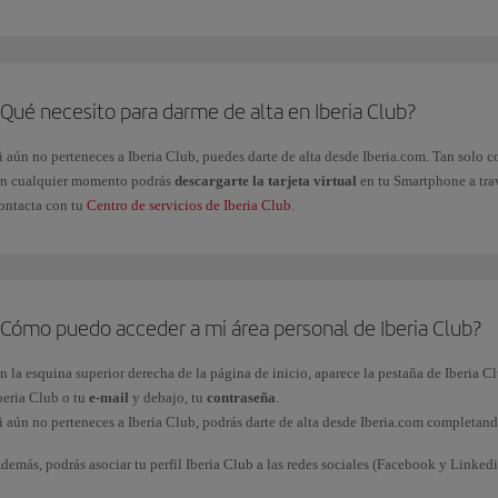
ravés de las marcas asociadas al programa.
Qué necesito para darme de alta en Iberia Club?
i aún no perteneces a Iberia Club, puedes darte de alta desde Iberia.com. Tan solo
n cualquier momento podrás
descargarte la tarjeta virtual
en tu Smartphone a trav
ontacta con tu
Centro de servicios de Iberia Club
.
¿Cómo puedo acceder a mi área personal de Iberia Club?
n la esquina superior derecha de la página de inicio, aparece la pestaña de Iberia Cl
beria Club o tu
e-mail
y debajo, tu
contraseña
.
i aún no perteneces a Iberia Club, podrás darte de alta desde Iberia.com completan
demás, podrás asociar tu perfil Iberia Club a las redes sociales (Facebook y Linked