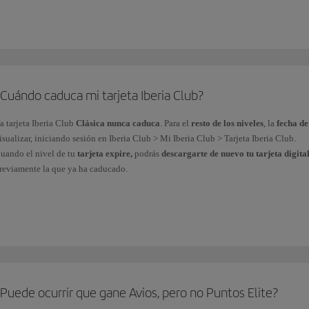
Por
euro gastado en vuelos
del Grupo Iberia* y aerolíneas asociadas al program
en vuelos
.
Por las
compras efectuadas con las tarjetas de crédito
de nuestros partners fina
financieros
.
Cuándo caduca mi tarjeta Iberia Club?
En tu día a día, a través de más de
90 marcas asociadas
al programa.
a tarjeta
Iberia Club
Clásica nunca caduca
. Para el
resto de los niveles
, la
fecha d
isualizar, iniciando sesión en Iberia Club > Mi Iberia Club > Tarjeta Iberia Club.
uedes consultar tus Puntos Elite acumulados desde tu área privada Mi Iberia Club >
uando el nivel de tu
tarjeta expire,
podrás
descargarte de nuevo tu tarjeta digita
os Puntos Elite
no se pueden comprar, regalar o transferir
y
no
se obtienen al ad
reviamente la que ya ha caducado.
 El Grupo Iberia está formado por Iberia, Iberia Regional/Air Nostrum e Iberia Expre
omo parte de nuestro objetivo para alcanzar la neutralidad climática,
todas nuestra
el plástico y la puedes obtener inmediatamente en tu dispositivo móvil.
Puede ocurrir que gane Avios, pero no Puntos Elite?