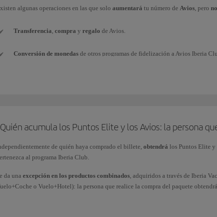
xisten algunas operaciones en las que solo
aumentará
tu número de
Avios
, pero
n
Transferencia
,
compra
y
regalo
de Avios.
Conversión de monedas
de otros programas de fidelización a Avios Iberia Cl
Avios de
paquete de bienvenida
(por ejemplo, al suscribir una nueva tarjeta de
Avios
promocionales
conseguidos con los Bonus de Iberia Club.
Avios
obtenidos como premio
en competiciones o sorteos (por ganar, o por pa
Quién acumula los Puntos Elite y los Avios: la persona qu
Avios de
cortesía
como compensación por alguna incidencia.
ndependientemente de quién haya comprado el billete,
obtendrá
los Puntos Elite y
ertenezca al programa Iberia Club.
Avios obtenidos
a través de vuelos
(como ganar Puntos Elite en vuelos direct
e da una
excepción en los productos combinados
, adquiridos a través de Iberia 
uelo+Coche o Vuelo+Hotel): la persona que realice la compra del paquete obtendrá l
ompra (1 Punto Elite por cada 10 Avios obtenidos). Estos Puntos Elite solo van aso
ecuerda que la obtención de Puntos Elite por la compra de billetes y servicios adici
os Puntos Elite y los Avios asociados al vuelo los acumulará cada pasajero de mane
rograma tienen su propia normativa. La política de obtención de Puntos Elite por A