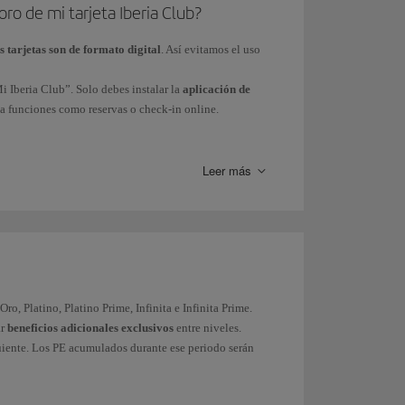
ro de mi tarjeta Iberia Club?
s tarjetas son de formato digital
. Así evitamos el uso
i Iberia Club”. Solo debes instalar la
aplicación de
n a funciones como reservas o check-in online.
n contactar con nuestro Servicio de Atención de Iberia
Leer más
Oro, Platino, Platino Prime, Infinita e Infinita Prime.
ar
beneficios adicionales exclusivos
entre niveles.
guiente. Los PE acumulados durante ese periodo serán