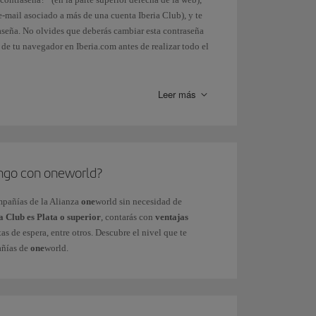
e-mail asociado a más de una cuenta Iberia Club), y te
raseña. No olvides que deberás cambiar esta contraseña
 de tu navegador en Iberia.com antes de realizar todo el
iona el mismo sistema al introducirlo. Recuerda que
Leer más
l menú Mi Perfil > Configuración de tu cuenta >
ormulario
.
tengo con oneworld?
d.
mpañías de la Alianza
one
world sin necesidad de
a Club es Plata o superior
, contarás con
ventajas
tas de espera, entre otros. Descubre el nivel que te
añías de
one
world.