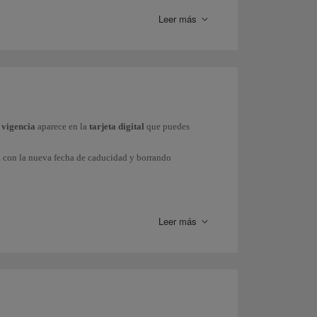
Leer más
a. Mas información sobre la
obtención de Puntos Elite
ncieros. Mas información sobre nuestros
partners
e vigencia
aparece en la
tarjeta digital
que puedes
 Avios.
l
con la nueva fecha de caducidad y borrando
quirir
billetes con Avios
.
ss).
s tarjetas son de formato digital.
Así evitamos el uso
Leer más