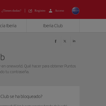
¿Tienes dudas?
Registro
Acceso
ia Iberia
Iberia Club
ub
b y en oneworld. Qué hacer para obtener Puntos
dado tu contraseña.
a Club se ha bloqueado?
contraseña?” (en la parte superior derecha de la web),