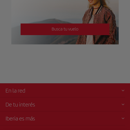
Busca tu vuelo
En la red
De tu interés
Iberia es más