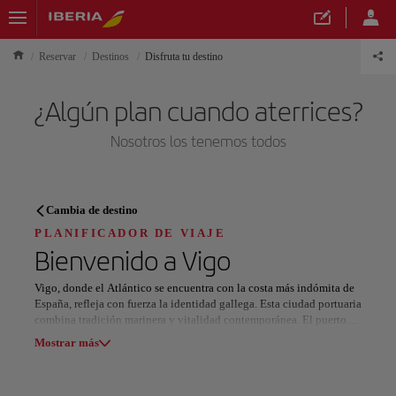
Reservar
Destinos
Disfruta tu destino
¿Algún plan cuando aterrices?
Nosotros los tenemos todos
PLANIFICADOR DE VIAJE
Cambia de destino
Descubre tu próximo destino
PLANIFICADOR DE VIAJE
Bienvenido a
Vigo
Vigo, donde el Atlántico se encuentra con la costa más indómita de
España, refleja con fuerza la identidad gallega. Esta ciudad portuaria
combina tradición marinera y vitalidad contemporánea. El puerto
Nuestros destinos
bulle de actividad, el casco antiguo invita a perderse entre calles
Mostrar lista
Mostrar más
estrechas, y desde el monte del Castro se obtienen vistas
panorámicas del entorno. Las playas de Samil y Vao ofrecen
espacios ideales para relajarse o practicar deportes acuáticos,
Todas las áreas
Europa
América del Sur
Norteaméri