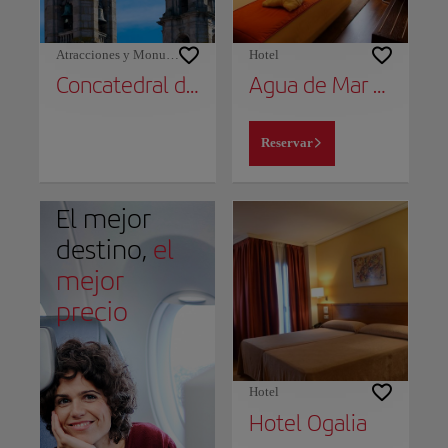
Atracciones y Monumentos
Hotel
Concatedral de Santa María
Agua de Mar Hotel Boutique
Reservar
El mejor
destino,
el
mejor
precio
Hotel
Hotel Ogalia