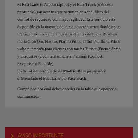
El
Fast Lane
(o Acceso rápido) y el
Fast Track
(o Acceso
prioritario) son accesos que permiten cruzar el filtro del
control de seguridad con mayor agilidad. Este servicio está
disponible en la mayoría de la red de aeropuertos donde opera
Iberia, en exclusiva para nuestros clientes de Iberia Business,
Iberia Club Oro, Platino, Platino Prime, Infinita, Infinita Prime
y ahora también para clientes con tarifas Turista (Puente Aéreo
y Executive) y con tarifasTurista Premium (Confort,
Executive o Flexible).
En la T-4 del aeropuerto de
Madrid-Barajas
, aparece
diferenciado el
Fast Lane
del
Fast Track
.
Comprueba por cuál debes acceder en la tabla que aparece a
continuación.
AVISO IMPORTANTE