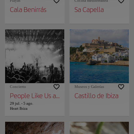
Playas
Cocina mediterránea
Cala Benirrás
Sa Capella
Concierto
Museos y Galerías
People Like Us and Mahmut Orhan
Castillo de Ibiza
29 jul.
-
5 ago.
Heart Ibiza