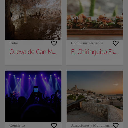
Rutas
Cocina mediterránea
Cueva de Can Marçà
El Chiringuito Es Cava
Concierto
Atracciones y Monumentos