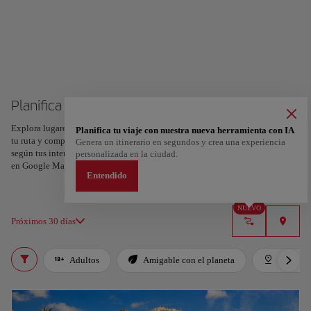
Planifica tu viaje a Ibiza
Explora lugares, experiencias y marca con el corazón tus favoritos para crear
Planifica tu viaje con nuestra nueva herramienta con IA
tu ruta y compartirla. ¿Quieres más ideas? Obtén un itinerario personalizado
Genera un itinerario en segundos y crea una experiencia
según tus intereses y la duración de tu viaje: en sólo dos pasos y descargable
personalizada en la ciudad.
en Google Maps.
Entendido
NUEVO
Próximos 30 días
Adultos
Amigable con el planeta
Destaca