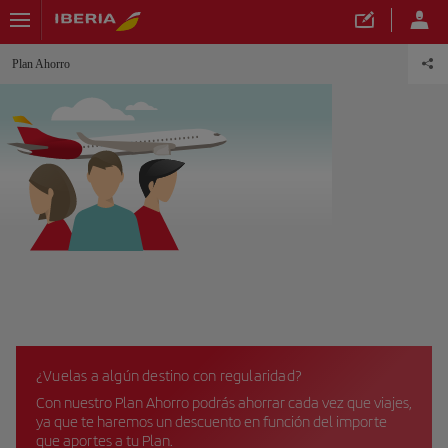
Plan Ahorro
¿Vuelas a algún destino con regularidad?
Con nuestro Plan Ahorro podrás ahorrar cada vez que viajes,
ya que te haremos un descuento en función del importe
que aportes a tu Plan.