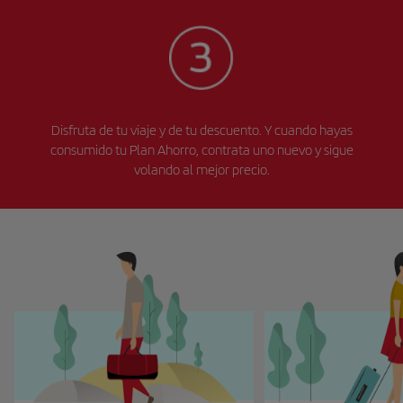
Disfruta de tu viaje y de tu descuento. Y cuando hayas
consumido tu Plan Ahorro, contrata uno nuevo y sigue
volando al mejor precio.