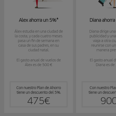
Alex ahorra un 5%*
Diana ahorr
Álex estudia en una ciudad de
Diana dirige un
la costa, y cada cuatro meses
publicidad y una
pasa un fin de semana en
viaja a otra c
casa de sus padres, en su
reunirse con un
ciudad natal.
manera pres
El gasto anual de vuelos de
El gasto anual d
Álex es de 500 €
Diana es de
Con nuestro Plan de Ahorro
Con nuestro Pla
tiene un descuento del 5%.
tiene un descue
475€
90