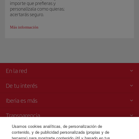
importe que prefieras y
personalízala como quieras;
acertarás seguro.
Más información
En la red
De tu interés
Iberia es más
Transparencia
Usamos cookies analíticas, de personalización de
Venta telefónica
contenido, y de publicidad personalizada (propias y de
terceros) para mostrarte contenido útil y basado en tus