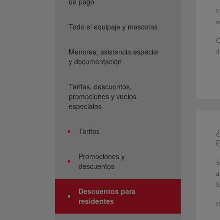
de pago
E
r
Todo el equipaje y mascotas
C
Menores, asistencia especial
d
y documentación
E
Tarifas, descuentos,
promociones y vuelos
especiales
Tarifas
¿
B
Promociones y
S
descuentos
d
l
Descuentos para
residentes
D
m