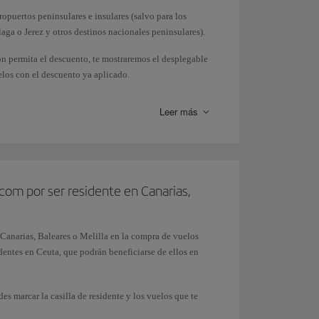
ropuertos peninsulares e insulares (salvo para los
laga o Jerez y otros destinos nacionales peninsulares).
n permita el descuento, te mostraremos el desplegable
los con el descuento ya aplicado.
letes con Avios.
Leer más
com por ser residente en Canarias,
 Canarias, Baleares o Melilla en la compra de vuelos
identes en Ceuta, que podrán beneficiarse de ellos en
es marcar la casilla de residente y los vuelos que te