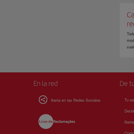
Ca
r
Tod
modi
vuel
En la red
De tu
Tu se
Iberia en las Redes Sociales
Decla
Iberi
Compr