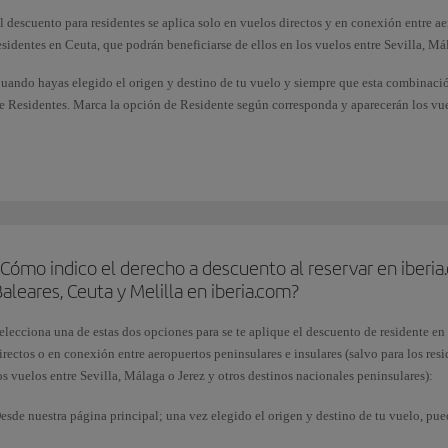
l descuento para residentes se aplica solo en vuelos directos y en conexión entre ae
esidentes en Ceuta, que podrán beneficiarse de ellos en los vuelos entre Sevilla, Má
uando hayas elegido el origen y destino de tu vuelo y siempre que esta combinació
e Residentes. Marca la opción de Residente según corresponda y aparecerán los vue
sta subvención, otorgada por el Estado español, no se aplica si eliges el pago de bil
Cómo indico el derecho a descuento al reservar en iberia.
aleares, Ceuta y Melilla en iberia.com?
elecciona una de estas dos opciones para se te aplique el descuento de residente en
irectos o en conexión entre aeropuertos peninsulares e insulares (salvo para los res
os vuelos entre Sevilla, Málaga o Jerez y otros destinos nacionales peninsulares):
esde nuestra página principal; una vez elegido el origen y destino de tu vuelo, pued
ostraremos aparecerán con el descuento ya aplicado.