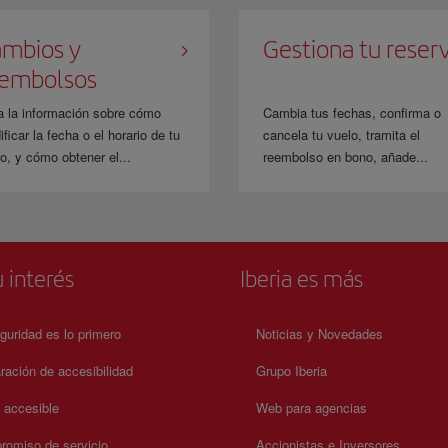
mbios y
Gestiona tu reser
eembolsos
a la información sobre cómo
Cambia tus fechas, confirma o
ficar la fecha o el horario de tu
cancela tu vuelo, tramita el
o, y cómo obtener el...
reembolso en bono, añade...
 interés
Iberia es más
guridad es lo primero
Noticias y Novedades
ración de accesibilidad
Grupo Iberia
a accesible
Web para agencias
omiso de servicio
Accionistas e Inversores