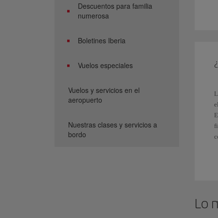
Descuentos para familia
O
numerosa
q
Boletines Iberia
M
(
Vuelos especiales
R
t
Vuelos y servicios en el
P
L
aeropuerto
d
e
d
E
Nuestras clases y servicios a
A
f
bordo
e
c
r
c
I
L
E
P
Lo 