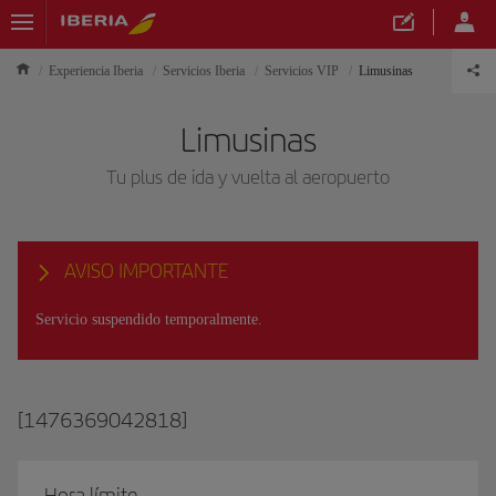
Experiencia Iberia
Servicios Iberia
Servicios VIP
Limusinas
Limusinas
Tu plus de ida y vuelta al aeropuerto
AVISO IMPORTANTE
Servicio suspendido temporalmente.
[1476369042818]
Hora límite