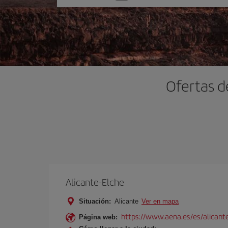
una
opción
Ofertas d
Alicante-Elche
Situación:
Alicante
Ver en mapa
https://www.aena.es/es/alicant
Página web: