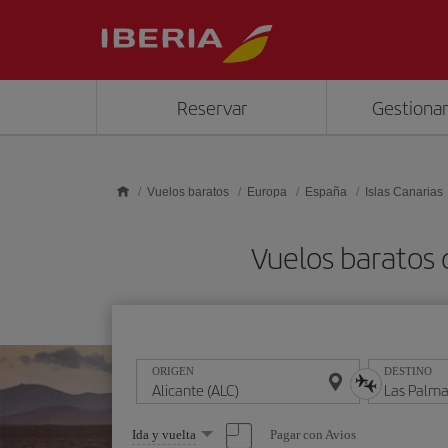
Saltar al contenido principal
Reservar
Gestionar
Vuelos baratos
Europa
España
Islas Canarias
Vuelos baratos 
ORIGEN
DESTINO
Seleccione
Pagar con Avios
Ida y vuelta