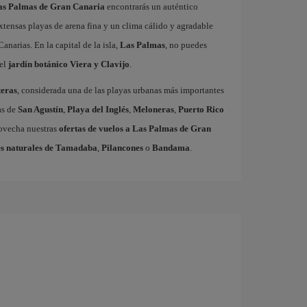
Las Palmas de Gran Canaria
encontrarás un auténtico
xtensas playas de arena fina y un clima cálido y agradable
Canarias. En la capital de la isla,
Las Palmas
, no puedes
el
jardín botánico Viera y Clavijo
.
eras
, considerada una de las playas urbanas más importantes
as de
San Agustín
,
Playa del Inglés
,
Meloneras
,
Puerto Rico
rovecha nuestras
ofertas de vuelos a Las Palmas de Gran
s naturales de Tamadaba
,
Pilancones
o
Bandama
.