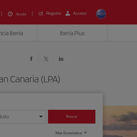
Registro
Acceso
Ayuda
cia Iberia
Iberia Plus
an Canaria (LPA)
dulto
Buscar
o día/mes/año
Más Económica