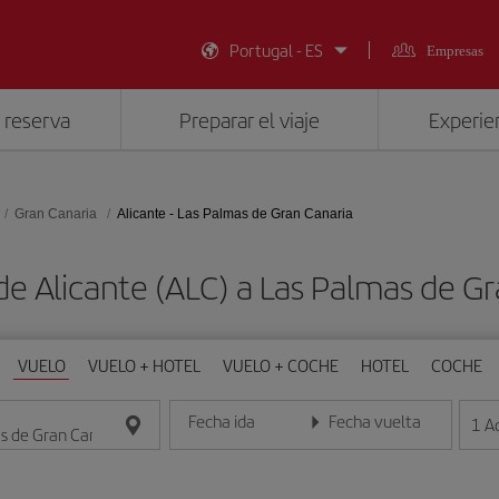
Portugal - ES
Empresas
 reserva
Preparar el viaje
Experien
Gran Canaria
Alicante - Las Palmas de Gran Canaria
de Alicante (ALC) a Las Palmas de Gr
VUELO
VUELO + HOTEL
VUELO + COCHE
HOTEL
COCHE
Fecha ida
Fecha vuelta
1
A
Introduce la fecha en formato día/mes/año
Introduce la fecha en format