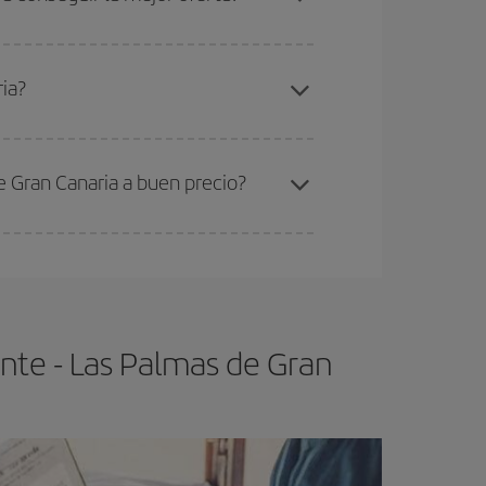
elo y de que las tarifas más baratas (turista)
icante-Las Palmas de Gran Canaria-dest
.
ia?
ra el vuelo más barato.
e Gran Canaria a buen precio?
ser flexible.
Lo normal es que
cuanto antes
 poco abiertos, podrás
elegir el precio más
nte - Las Palmas de Gran