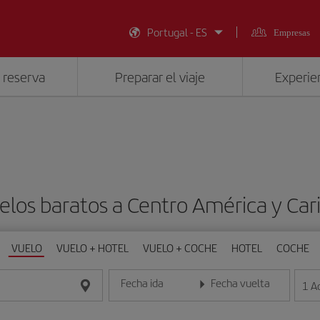
Portugal - ES
Empresas
 reserva
Preparar el viaje
Experien
elos baratos a Centro América y Car
VUELO
VUELO + HOTEL
VUELO + COCHE
HOTEL
COCHE
Fecha ida
Fecha vuelta
1
A
Introduce la fecha en formato día/mes/año
Introduce la fecha en format