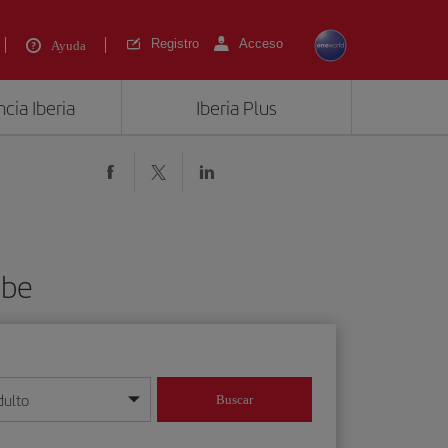
Registro
Acceso
Ayuda
cia Iberia
Iberia Plus
ibe
dulto
Buscar
o día/mes/año