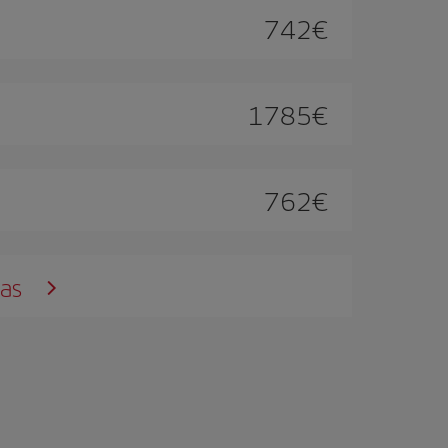
742
€
1785
€
762
€
sas