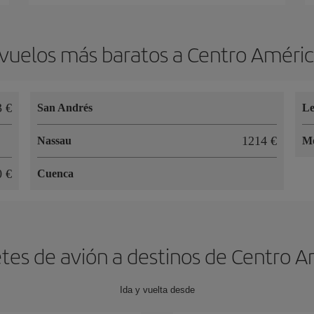
vuelos más baratos a Centro Améric
3 €
San Andrés
Le
1214 €
Nassau
Mo
0 €
Cuenca
etes de avión a destinos de Centro A
Ida y vuelta desde