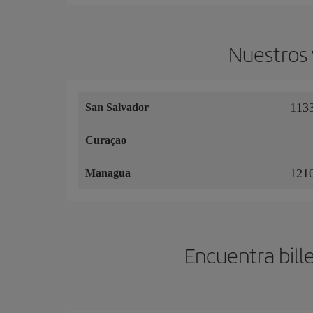
Nuestros 
113
San Salvador
Curaçao
121
Managua
Encuentra bill