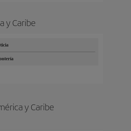
a y Caribe
ticia
ntería
mérica y Caribe