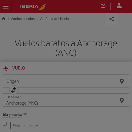
Saltar al contenido principal
Vuelos baratos
América del Norte
Vuelos baratos a Anchorage
(ANC)
VUELO
Origen
DESTINO
Seleccione
Ida y vuelta
una
opción
Pagar con Avios