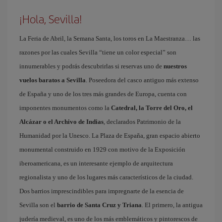
¡Hola, Sevilla!
La Feria de Abril, la Semana Santa, los toros en La Maestranza… las
razones por las cuales Sevilla “tiene un color especial” son
innumerables y podrás descubrirlas si reservas uno de
nuestros
vuelos baratos a Sevilla
. Poseedora del casco antiguo más extenso
de España y uno de los tres más grandes de Europa, cuenta con
imponentes monumentos como la
Catedral, la Torre del Oro, el
Alcázar o el Archivo de Indias
, declarados Patrimonio de la
Humanidad por la Unesco. La Plaza de España, gran espacio abierto
monumental construido en 1929 con motivo de la Exposición
iberoamericana, es un interesante ejemplo de arquitectura
regionalista y uno de los lugares más característicos de la ciudad.
Dos barrios imprescindibles para impregnarte de la esencia de
Sevilla son el
barrio de Santa Cruz y Triana
. El primero, la antigua
judería medieval, es uno de los más emblemáticos y pintorescos de