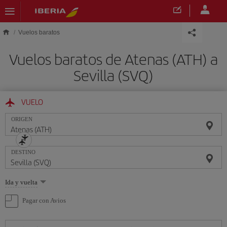
Saltar al contenido principal
Vuelos baratos
Vuelos baratos de Atenas (ATH) a
Sevilla (SVQ)
VUELO
ORIGEN
DESTINO
Seleccione
Ida y vuelta
una
opción
Pagar con Avios