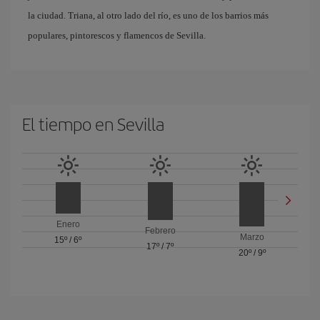
la ciudad. Triana, al otro lado del río, es uno de los barrios más
populares, pintorescos y flamencos de Sevilla.
El tiempo en Sevilla
Enero
Febrero
Marzo
15º
/
6º
17º
/
7º
20º
/
9º