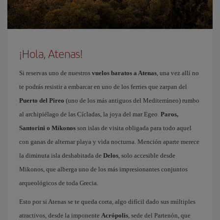
¡Hola, Atenas!
Si reservas uno de nuestros
vuelos baratos a Atenas
, una vez allí no
te podrás resistir a embarcar en uno de los ferries que zarpan del
Puerto del Pireo
(uno de los más antiguos del Mediterráneo) rumbo
al archipiélago de las Cícladas, la joya del mar Egeo.
Paros,
Santorini o Míkonos
son islas de visita obligada para todo aquel
con ganas de alternar playa y vida nocturna. Mención aparte merece
la diminuta isla deshabitada de
Delos
, solo accesible desde
Mikonos, que alberga uno de los más impresionantes conjuntos
arqueológicos de toda Grecia.
Esto por si Atenas se te queda corta, algo difícil dado sus múltiples
atractivos, desde la imponente
Acrópolis
, sede del Partenón, que