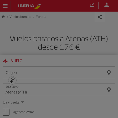
Saltar al contenido principal
Vuelos baratos
Europa
Vuelos baratos a Atenas (ATH)
desde 176 €
VUELO
Origen
DESTINO
Seleccione
Ida y vuelta
una
opción
Pagar con Avios