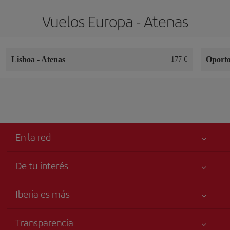
Vuelos Europa - Atenas
Lisboa
-
Atenas
Oport
177 €
En la red
De tu interés
Tu seguridad es lo primero
Iberia es más
Accesibilidad
Noticias y Novedades
Compromiso de servicio
Transparencia
Grupo Iberia