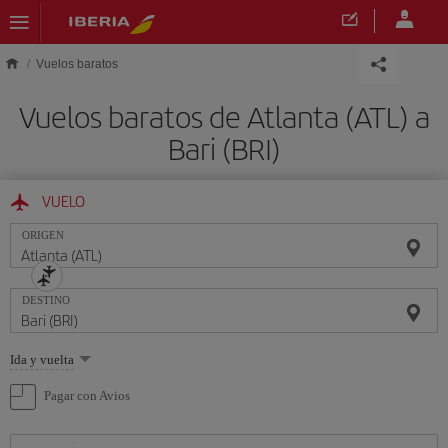
Saltar al contenido principal
Vuelos baratos
Vuelos baratos de Atlanta (ATL) a
Bari (BRI)
VUELO
ORIGEN
DESTINO
Seleccione
Ida y vuelta
una
opción
Pagar con Avios